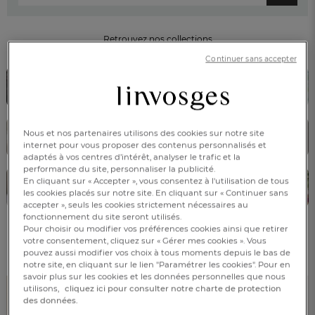
Retrouvez nos collections
de linge de maison
Continuer sans accepter
LINGE DE LIT
LINGE DE BAIN
Nous et nos partenaires utilisons des cookies sur notre site
LINGE DE TABLE
VÊTEMENTS
internet pour vous proposer des contenus personnalisés et
adaptés à vos centres d’intérêt, analyser le trafic et la
performance du site, personnaliser la publicité.
En cliquant sur « Accepter », vous consentez à l'utilisation de tous
ENFANTS
DÉCORATION
les cookies placés sur notre site. En cliquant sur « Continuer sans
accepter », seuls les cookies strictement nécessaires au
fonctionnement du site seront utilisés.
Pour choisir ou modifier vos préférences cookies ainsi que retirer
votre consentement, cliquez sur « Gérer mes cookies ». Vous
FR
DE
AT
Découvrez nos best-sellers !
pouvez aussi modifier vos choix à tous moments depuis le bas de
BE
CH
notre site, en cliquant sur le lien "Paramétrer les cookies". Pour en
savoir plus sur les cookies et les données personnelles que nous
utilisons,
cliquez ici pour consulter notre charte de protection
des données.