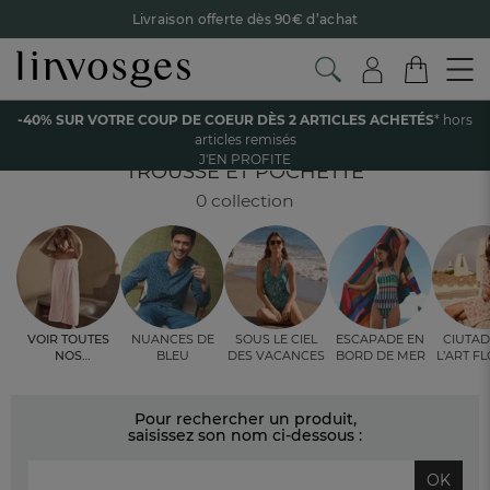
Livraison offerte dès 90€ d’achat
Retour offert avec Colissimo* !
Payez en 3x ou 4x sans frais avec Alma
Accueil
Les vêtements
Femme
Trousse et pochette
-40% SUR VOTRE COUP DE COEUR DÈS 2 ARTICLES ACHETÉS
* hors
Le parrainage Linvosges : offrez 15€, recevez 15€ !
Je
Trousse et pochette 25x17 5 cm ouvert
articles remisés
découvre
J'EN PROFITE
-40% sur votre coup de coeur
dès 2 articles achetés !
J'en
TROUSSE ET POCHETTE
profite
0 collection
Voir toutes
Nuances de
Sous le ciel
Escapade en
Ciutad
nos
bleu
des vacances
bord de mer
l’art f
ambiances
fleur 
Pour rechercher un produit,
saisissez son nom ci-dessous :
OK