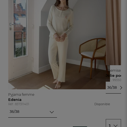
Chemise de 
Jolie poési
Réf : 99350310
36/38
36/38
Pyjama femme
40/42
Edenia
Réf : 837311401
Disponible
44/46
48/50
36/38
36/38
40/42
1