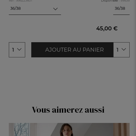
Réf : 998223601
Disponible
Réf : 99838740
36/38
36/38
36/38
36/38
40/42
40/42
44/46
44/46
45,00 €
48/50
48/50
AJOUTER AU PANIER
1
1
Vous aimerez aussi