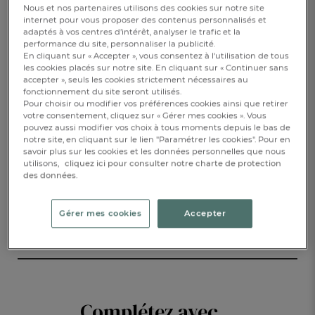
Nous et nos partenaires utilisons des cookies sur notre site
internet pour vous proposer des contenus personnalisés et
55,00 €
adaptés à vos centres d’intérêt, analyser le trafic et la
performance du site, personnaliser la publicité.
En cliquant sur « Accepter », vous consentez à l'utilisation de tous
Disponible sous
6 semaines
les cookies placés sur notre site. En cliquant sur « Continuer sans
accepter », seuls les cookies strictement nécessaires au
fonctionnement du site seront utilisés.
Pour choisir ou modifier vos préférences cookies ainsi que retirer
AJOUTER AU PANIER
1
votre consentement, cliquez sur « Gérer mes cookies ». Vous
pouvez aussi modifier vos choix à tous moments depuis le bas de
notre site, en cliquant sur le lien "Paramétrer les cookies". Pour en
savoir plus sur les cookies et les données personnelles que nous
RÉSERVER EN BOUTIQUE
utilisons,
cliquez ici pour consulter notre charte de protection
des données.
DESCRIPTION
Gérer mes cookies
Accepter
DÉTAILS
Complétez avec...