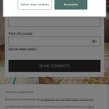
Vente Privée.
Gérer mes cookies
Accepter
Email :
Mot de passe :
Mot de passe oublié ?
JE ME CONNECTE
*Champs obligatoires.
Je prends connaissance de
la politique de confidentialité Linvosges
.
Les données recueillies sur ce formulaire sont destinées à Linvosges,