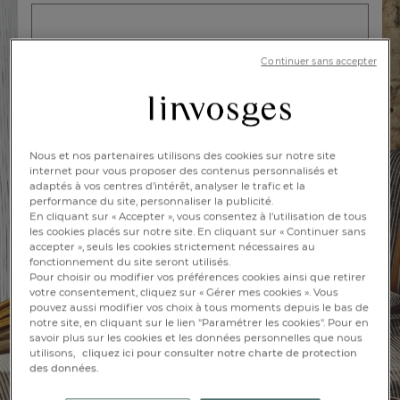
Prénom* :
Continuer sans accepter
Email* :
Nous et nos partenaires utilisons des cookies sur notre site
internet pour vous proposer des contenus personnalisés et
adaptés à vos centres d’intérêt, analyser le trafic et la
performance du site, personnaliser la publicité.
En cliquant sur « Accepter », vous consentez à l'utilisation de tous
les cookies placés sur notre site. En cliquant sur « Continuer sans
J'ACCÈDE À LA VENTE PRIVÉE
accepter », seuls les cookies strictement nécessaires au
fonctionnement du site seront utilisés.
Pour choisir ou modifier vos préférences cookies ainsi que retirer
votre consentement, cliquez sur « Gérer mes cookies ». Vous
pouvez aussi modifier vos choix à tous moments depuis le bas de
FR
DE
AT
notre site, en cliquant sur le lien "Paramétrer les cookies". Pour en
BE
CH
savoir plus sur les cookies et les données personnelles que nous
JE SUIS DÉJÀ INSCRIT
utilisons,
cliquez ici pour consulter notre charte de protection
des données.
Je me connecte à mon compte pour accéder à la