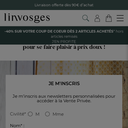
Livraison offerte dès 90€ d’achat
Retour offert avec Colissimo* !
Payez en 3x ou 4x sans frais avec Alma
-40% SUR VOTRE COUP DE COEUR DÈS 2 ARTICLES ACHETÉS
* hors
Vente Privée Linvosges
Le parrainage Linvosges : offrez 15€, recevez 15€ !
Je
articles remisés
découvre
J'EN PROFITE
-40% sur votre coup de coeur
dès 2 articles achetés !
J'en
pour se faire plaisir à prix doux !
profite
JE M'INSCRIS
Je m’inscris aux newsletters personnalisées pour
accéder à la Vente Privée.
Civilité* :
M
Mme
Nom* :