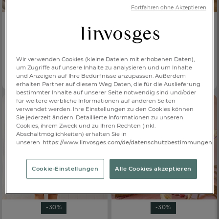
Fortfahren ohne Akzeptieren
-30%
-30%
SAISON-NEUHEIT
NEU
Poncho
Zauberwald
Set aus Pyjama & Kuscheltier
€ 27,30
Bunter Zirkus
Ab
€ 39,-
Wir verwenden Cookies (kleine Dateien mit erhobenen Daten),
€ 45,50
100 % Baumwolle
um Zugriffe auf unsere Inhalte zu analysieren und um Inhalte
Ab
€ 65,-
und Anzeigen auf Ihre Bedürfnisse anzupassen. Außerdem
100% Baumwolle
erhalten Partner auf diesem Weg Daten, die für die Auslieferung
bestimmter Inhalte auf unserer Seite notwendig sind und/oder
für weitere werbliche Informationen auf anderen Seiten
verwendet werden. Ihre Einstellungen zu den Cookies können
Sie jederzeit ändern. Detaillierte Informationen zu unseren
Cookies, ihrem Zweck und zu Ihren Rechten (inkl.
Abschaltmöglichkeiten) erhalten Sie in
unseren
https://www.linvosges.com/de/datenschutzbestimmungen.
Cookie-Einstellungen
Alle Cookies akzeptieren
-30%
-30%