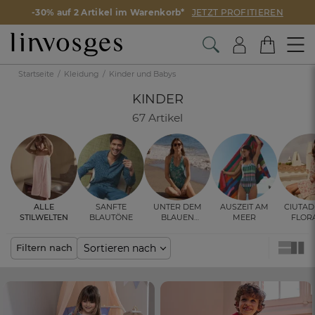
-30% auf 2 Artikel im Warenkorb*
JETZT PROFITIEREN
Startseite
Kleidung
Kinder und Babys
KINDER
67 Artikel
Alle
Sanfte
Unter dem
Auszeit am
Ciutad
Stilwelten
Blautöne
blauen
Meer
Flor
Himmel
Design 
Schlaf
Sortieren nach
Filtern nach