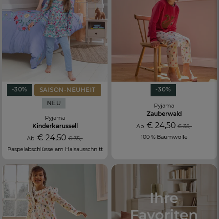
-30%
-30%
SAISON-NEUHEIT
NEU
Pyjama
Zauberwald
Pyjama
€ 24,50
Kinderkarussell
Ab
€ 35,-
€ 24,50
100 % Baumwolle
Ab
€ 35,-
Paspelabschlüsse am Halsausschnitt
FR
DE
AT
BE
CH