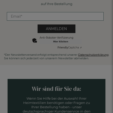
auf Ihre Bestellung
ANMELDEN
Anti-Roboter-Verifizierung
Hier klicken
Friendly
Captcha ⇗
*Der Newsletterversand erfolgt entsprechend unserer
Datenschutzerklärung
.
Sie können sich jederzeit von unserem Newsletter abmelden.
Wir sind für Sie da:
Wenn Sie Hilfe bei der Auswahl Ihrer
Heimtextilien benötigen oder Fragen zu
Ihrer Bestellung haben - unser
deutschsprachiger Kundenservice in den