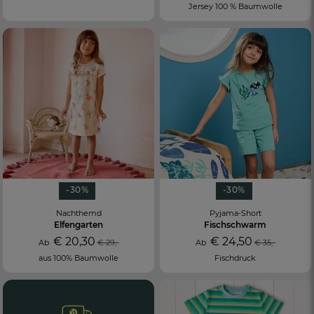
Jersey 100 % Baumwolle
-30%
-30%
Nachthemd
Pyjama-Short
Elfengarten
Fischschwarm
€ 20,30
€ 24,50
Ab
€ 29,-
Ab
€ 35,-
aus 100% Baumwolle
Fischdruck