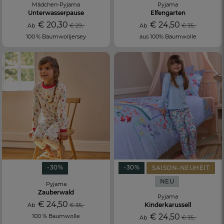
Mädchen-Pyjama
Pyjama
Unterwasserpause
Elfengarten
€ 20,30
€ 24,50
Ab
€ 29,-
Ab
€ 35,-
100 % Baumwolljersey
aus 100% Baumwolle
-30%
-30%
SAISON-NEUHEIT
NEU
Pyjama
Zauberwald
Pyjama
€ 24,50
Kinderkarussell
Ab
€ 35,-
€ 24,50
100 % Baumwolle
Ab
€ 35,-