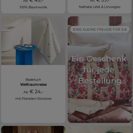
€ 49,-
Ab
Ab
Nathalie Lété & Linvosges
100% Baumwolle
Badetuch
Weltraumreise
€ 24,-
Ab
mit Planeten-Stickerei