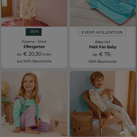
-30%
EVENT-KOLLEKTION
Pyjama - Short
Baby-Set
Elfengarten
Petit Pan Baby
€ 20,30
€ 79,-
Ab
€ 29,-
Ab
aus 100% Baumwolle
100% Baumwolle