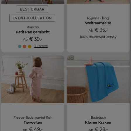
BESTICKBAR
EVENT-KOLLEKTION
Pyjama - lang
Weltraumreise
Poncho
€ 35,-
Ab
Petit Pan gemischt
100% Baumwoll-Jersey
€ 39,-
Ab
3 Farben
Fleece-Bademantel Reh
Badetuch
Tierwelten
Kleiner Kraken
€ 49,-
€ 28,-
Ab
Ab