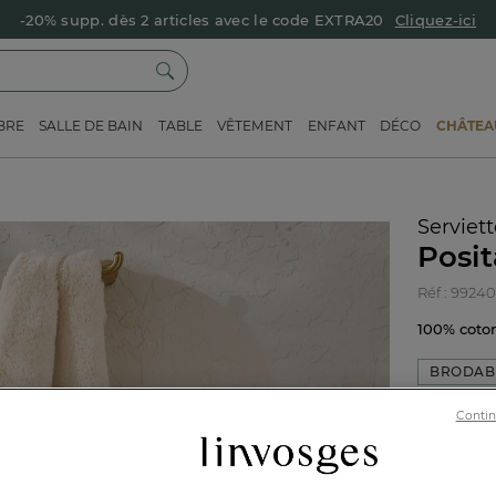
-20% supp. dès 2 articles avec le code EXTRA20
Cliquez-ici
BRE
SALLE DE BAIN
TABLE
VÊTEMENT
ENFANT
DÉCO
CHÂTEAU
Serviet
Posi
Réf : 9924
100% cot
BRODAB
Contin
Ivoire