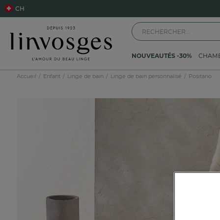
CH
NOUVEAUTÉS -30%
CHAM
Accueil
Enfant
Linge de bain
Linge de bain personnalisé
Positano