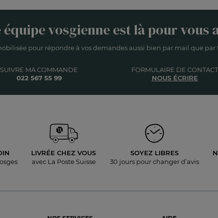
 équipe vosgienne est là pour vous a
obilisée pour répondre à vos demandes aussi bien par mail que par t
SUIVRE MA COMMANDE
FORMULAIRE DE CONTACT
022 567 55 99
NOUS ÉCRIRE
OIN
LIVRÉE
CHEZ VOUS
SOYEZ LIBRES
N
Vosges
avec La Poste Suisse
30 jours pour
changer d’avis