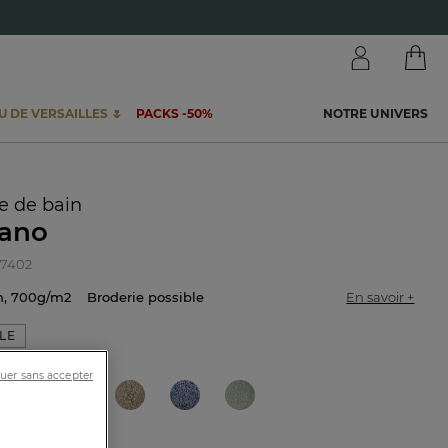
 DE VERSAILLES 🌷
PACKS -50%
NOTRE UNIVERS
te de bain
tano
07402
on, 700g/m2
Broderie possible
En savoir +
LE
uer sans accepter