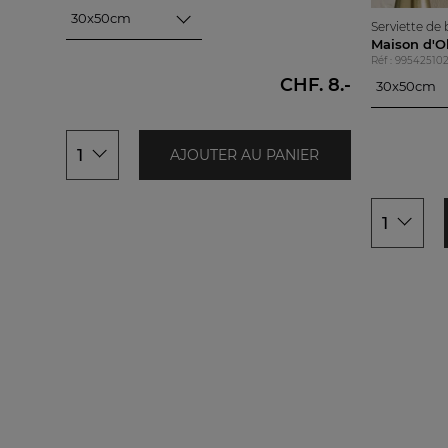
30x50cm
Serviette de
30x50cm
Maison d'O
50x100cm
Réf : 99542510
CHF. 8.-
30x50cm
30x50cm
50x100cm
1
AJOUTER AU PANIER
1