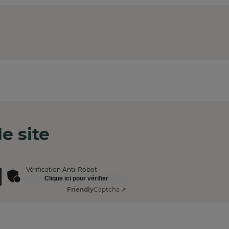
e site
Vérification Anti-Robot
Clique ici pour vérifier
Friendly
Captcha ⇗