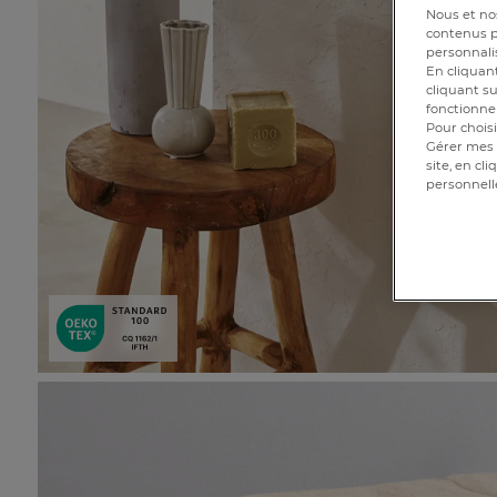
Nous et nos
contenus pe
personnalis
En cliquant
cliquant su
fonctionnem
Pour choisi
Gérer mes 
site, en cl
personnell