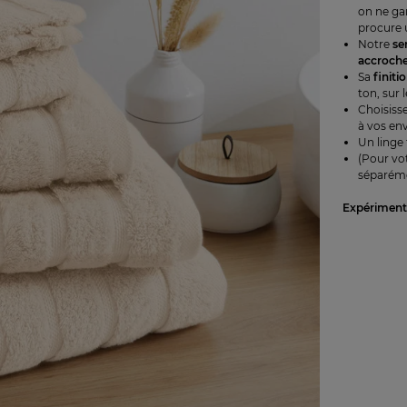
on ne ga
procure 
Notre
se
accroche
Sa
finiti
ton, sur 
Choisiss
à vos env
Un linge 
(Pour vo
séparéme
Expérimente