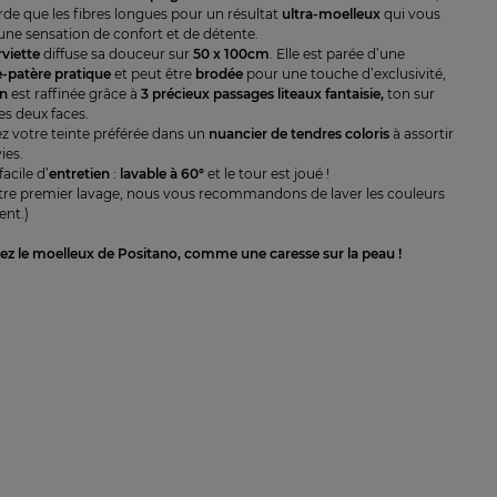
rde que les fibres longues pour un résultat
ultra-moelleux
qui vous
une sensation de confort et de détente.
rviette
diffuse sa douceur sur
50 x 100cm
. Elle est parée d’une
-patère pratique
et peut être
brodée
pour une touche d’exclusivité,
on
est raffinée grâce à
3
précieux passages liteaux fantaisie,
ton sur
les deux faces.
ez votre teinte préférée dans un
nuancier de
tendres coloris
à assortir
ies.
facile d’
entretien
:
lavable à 60°
et le tour est joué !
tre premier lavage, nous vous recommandons de laver les couleurs
nt.)
z le moelleux de Positano, comme une caresse sur la peau !