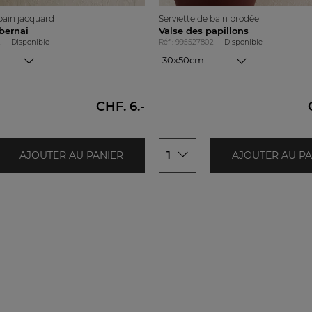
 bain jacquard
Serviette de bain brodée
bernai
Valse des papillons
2
Disponible
Réf : 995527802
Disponible
30x50cm
30x50cm
50x100cm
CHF. 6.-
1
AJOUTER AU PANIER
AJOUTER AU PA