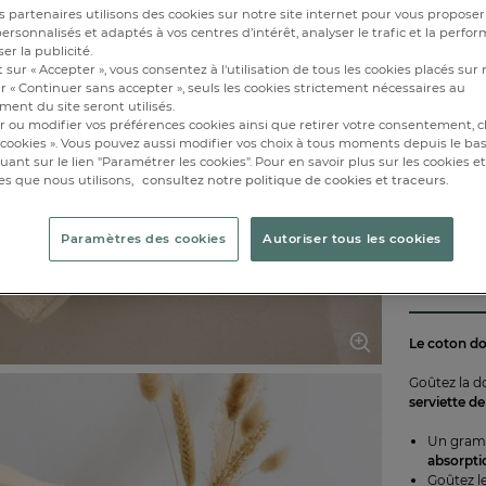
 partenaires utilisons des cookies sur notre site internet pour vous proposer
Caractéri
rsonnalisés et adaptés à vos centres d’intérêt, analyser le trafic et la perfor
er la publicité.
30x5
 sur « Accepter », vous consentez à l'utilisation de tous les cookies placés sur 
r « Continuer sans accepter », seuls les cookies strictement nécessaires au
ent du site seront utilisés.
Disponibl
r ou modifier vos préférences cookies ainsi que retirer votre consentement, cl
cookies ». Vous pouvez aussi modifier vos choix à tous moments depuis le ba
iquant sur le lien "Paramétrer les cookies". Pour en savoir plus sur les cookies 
es que nous utilisons,
consultez notre politique de cookies et traceurs.
1
Paramètres des cookies
Autoriser tous les cookies
Le coton d
Goûtez la 
serviette d
Un gram
absorpti
Goûtez l