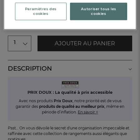
Paramètres des
Autoriser tous les
Disponible sous
6 semaines
cookies
cookies
PRIX DOUX
1
AJOUTER AU PANIER
DESCRIPTION
PRIX DOUX : La qualité à prix accessible
Avec nos produits
Prix Doux
, notre priorité est de vous
garantir des
produits de qualité au meilleur prix
, même en
période d’inflation.
En savoir +
Psst… On vous dévoile le secret d'une organisation impeccable et
raffinée avec cette collection de rangements aussi élégants que
pratiques.