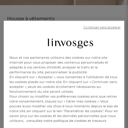
Housse à vêtements
À vos placards
Continuer sans accepter
En savoir +
Réf : 997477201
Fermeture scratch
Nous et nos partenaires utilisons des cookies sur notre site
PRIX DOUX
internet pour vous proposer des contenus personnalisés et
adaptés à vos centres d’intérêt, analyser le trafic et la
performance du site, personnaliser la publicité.
En cliquant sur « Accepter », vous consentez à l'utilisation de tous
les cookies placés sur notre site. En cliquant sur « Continuer sans
Naturel
accepter », seuls les cookies strictement nécessaires au
fonctionnement du site seront utilisés.
Pour choisir ou modifier vos préférences cookies ainsi que retirer
FR
DE
AT
votre consentement, cliquez sur « Gérer mes cookies ». Vous
BE
CH
pouvez aussi modifier vos choix à tous moments depuis le bas de
105x60cm
notre site, en cliquant sur le lien "Paramétrer les cookies". Pour en
savoir plus sur les cookies et les données personnelles que nous
utilisons,
consultez notre politique de cookies et traceurs.
CHF. 22.-