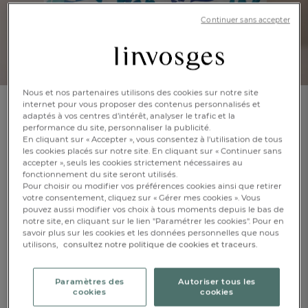
Continuer sans accepter
Nous et nos partenaires utilisons des cookies sur notre site
internet pour vous proposer des contenus personnalisés et
adaptés à vos centres d’intérêt, analyser le trafic et la
Pack housse de couette + taie d'oreiller
performance du site, personnaliser la publicité.
Bandes de poissons
En cliquant sur « Accepter », vous consentez à l'utilisation de tous
les cookies placés sur notre site. En cliquant sur « Continuer sans
accepter », seuls les cookies strictement nécessaires au
En savoir +
Réf : 999786601
fonctionnement du site seront utilisés.
Pour choisir ou modifier vos préférences cookies ainsi que retirer
100 % coton, 57
fils/cm²
votre consentement, cliquez sur « Gérer mes cookies ». Vous
pouvez aussi modifier vos choix à tous moments depuis le bas de
notre site, en cliquant sur le lien "Paramétrer les cookies". Pour en
savoir plus sur les cookies et les données personnelles que nous
FR
DE
AT
Caractéristique :
utilisons,
consultez notre politique de cookies et traceurs.
BE
CH
Housse de couette + taie d'oreiller
Taille unique
Paramètres des
Autoriser tous les
cookies
cookies