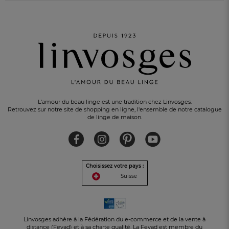
L'amour du beau linge est une tradition chez Linvosges.
Retrouvez sur notre site de shopping en ligne, l'ensemble de notre catalogue
de linge de maison.
Choisissez votre pays :
Suisse
Linvosges adhère à la Fédération du e-commerce et de la vente à
UN CADEAU OFFERT
pour tout achat
distance (Fevad) et à sa charte qualité. La Fevad est membre du