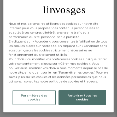
Housse de couette 1 pers.
140x200cm
200x200cm
240x220cm
260x240cm
Nous et nos partenaires utilisons des cookies sur notre site
internet pour vous proposer des contenus personnalisés et
adaptés à vos centres d’intérêt, analyser le trafic et la
CHF. 109.-
performance du site, personnaliser la publicité.
En cliquant sur « Accepter », vous consentez à l'utilisation de tous
les cookies placés sur notre site. En cliquant sur « Continuer sans
Disponible
accepter », seuls les cookies strictement nécessaires au
fonctionnement du site seront utilisés.
Pour choisir ou modifier vos préférences cookies ainsi que retirer
votre consentement, cliquez sur « Gérer mes cookies ». Vous
pouvez aussi modifier vos choix à tous moments depuis le bas de
AJOUTER AU PANIER
1
notre site, en cliquant sur le lien "Paramétrer les cookies". Pour en
savoir plus sur les cookies et les données personnelles que nous
utilisons,
consultez notre politique de cookies et traceurs.
Drap 1 à 2 pers.
Paramètres des
Autoriser tous les
cookies
cookies
Réf : 082763501