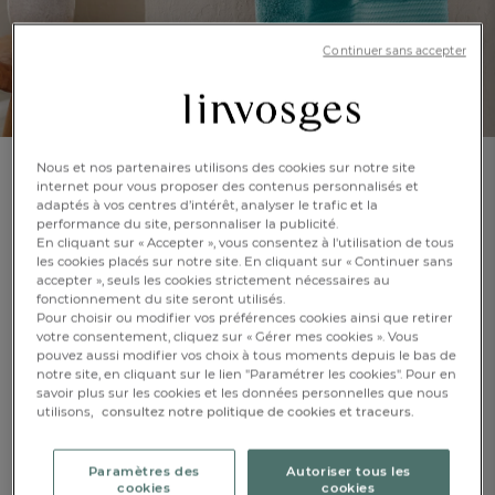
Continuer sans accepter
Nous et nos partenaires utilisons des cookies sur notre site
internet pour vous proposer des contenus personnalisés et
Pack linge de bain
adaptés à vos centres d’intérêt, analyser le trafic et la
Riviera
performance du site, personnaliser la publicité.
En cliquant sur « Accepter », vous consentez à l'utilisation de tous
les cookies placés sur notre site. En cliquant sur « Continuer sans
En savoir +
Réf : 997464401
accepter », seuls les cookies strictement nécessaires au
fonctionnement du site seront utilisés.
Pack 2 draps de
bain
Pour choisir ou modifier vos préférences cookies ainsi que retirer
votre consentement, cliquez sur « Gérer mes cookies ». Vous
pouvez aussi modifier vos choix à tous moments depuis le bas de
notre site, en cliquant sur le lien "Paramétrer les cookies". Pour en
FR
DE
AT
savoir plus sur les cookies et les données personnelles que nous
BE
CH
Turquoise
utilisons,
consultez notre politique de cookies et traceurs.
Paramètres des
Autoriser tous les
cookies
cookies