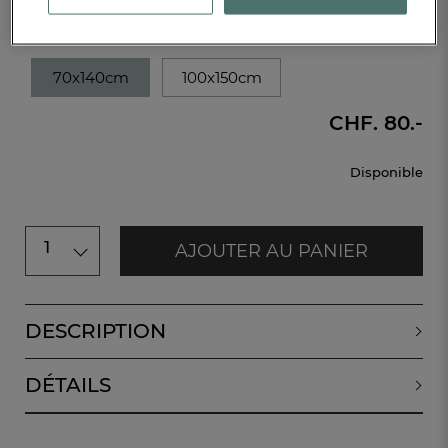
Caractéristique :
Pack 2 draps de bain
70x140cm
100x150cm
CHF. 80.-
Disponible
1
AJOUTER AU PANIER
DESCRIPTION
DÉTAILS