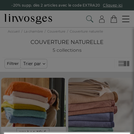
-20% supp. dès 2 articles avec le code EXTRA20
Cliquez-ici
Accueil
La chambre
Couverture
Couverture naturelle
COUVERTURE NATURELLE
5 collections
Trier par
Filtrer
VU À LA TÉLÉ