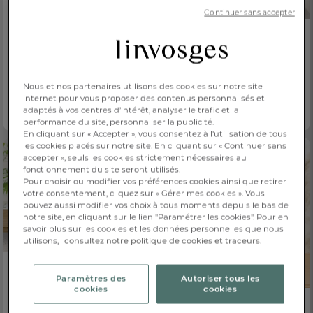
Continuer sans accepter
Couverture
Tabriz
-30%
CHF. 499.-
Dès
NOUVEAUX COLORIS
7 coloris
Couverture
Praloup
Nous et nos partenaires utilisons des cookies sur notre site
CHF. 321.30
internet pour vous proposer des contenus personnalisés et
Dès
CHF. 459.-
adaptés à vos centres d’intérêt, analyser le trafic et la
7 coloris
performance du site, personnaliser la publicité.
En cliquant sur « Accepter », vous consentez à l'utilisation de tous
les cookies placés sur notre site. En cliquant sur « Continuer sans
accepter », seuls les cookies strictement nécessaires au
fonctionnement du site seront utilisés.
Pour choisir ou modifier vos préférences cookies ainsi que retirer
votre consentement, cliquez sur « Gérer mes cookies ». Vous
pouvez aussi modifier vos choix à tous moments depuis le bas de
notre site, en cliquant sur le lien "Paramétrer les cookies". Pour en
savoir plus sur les cookies et les données personnelles que nous
utilisons,
consultez notre politique de cookies et traceurs.
FR
DE
AT
BE
CH
Paramètres des
Autoriser tous les
Couverture
cookies
cookies
Gérardmer