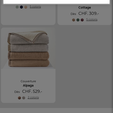
CHF. 369.-
Dès
Couverture
5 coloris
Cottage
CHF. 309.-
Dès
5 coloris
Couverture
Alpaga
CHF. 529.-
Dès
2 coloris