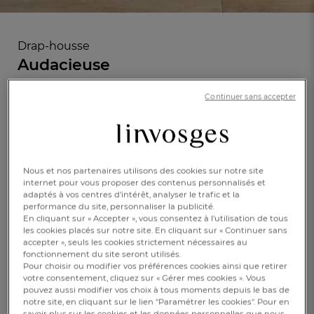
Drap-housse
Audacieuse
Continuer sans accepter
En savoir +
Réf : 991553301
Caractéristique :
Drap-housse 1 pers. bonnet 35cm
Nous et nos partenaires utilisons des cookies sur notre site
internet pour vous proposer des contenus personnalisés et
90x190cm
140x190cm
160x200cm
adaptés à vos centres d’intérêt, analyser le trafic et la
performance du site, personnaliser la publicité.
En cliquant sur « Accepter », vous consentez à l'utilisation de tous
180x200cm
les cookies placés sur notre site. En cliquant sur « Continuer sans
accepter », seuls les cookies strictement nécessaires au
FR
DE
AT
fonctionnement du site seront utilisés.
BE
CH
CHF. 52.-
Pour choisir ou modifier vos préférences cookies ainsi que retirer
votre consentement, cliquez sur « Gérer mes cookies ». Vous
pouvez aussi modifier vos choix à tous moments depuis le bas de
Disponible
notre site, en cliquant sur le lien "Paramétrer les cookies". Pour en
savoir plus sur les cookies et les données personnelles que nous