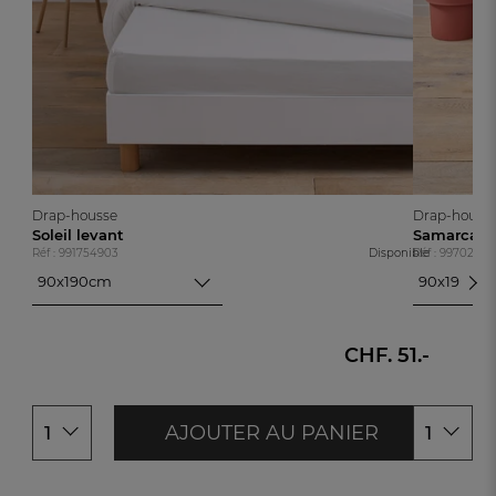
Drap-housse
Drap-houss
Soleil levant
Samarcan
Réf : 991754903
Disponible
Réf : 99702740
90x190cm
90x190cm
90x190cm
90x190cm
140x190cm
140x190cm
160x200cm
CHF. 51.-
160x200c
180x200cm
180x200c
AJOUTER AU PANIER
1
1