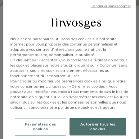
Continuer sans accepter
Drap-housse
En terrasse
Nous et nos partenaires utilisons des cookies sur notre site
En savoir +
internet pour vous proposer des contenus personnalisés et
Réf : 998604601
adaptés à vos centres d’intérêt, analyser le trafic et la
Percale 100% coton,
performance du site, personnaliser la publicité.
80 fils/cm2
En cliquant sur « Accepter », vous consentez à l'utilisation de tous
les cookies placés sur notre site. En cliquant sur « Continuer sans
accepter », seuls les cookies strictement nécessaires au
Caractéristique :
fonctionnement du site seront utilisés.
Drap-housse 1 pers. bonnet 35 cm
Pour choisir ou modifier vos préférences cookies ainsi que retirer
votre consentement, cliquez sur « Gérer mes cookies ». Vous
pouvez aussi modifier vos choix à tous moments depuis le bas de
90x190cm
140x190cm
160x200cm
notre site, en cliquant sur le lien "Paramétrer les cookies". Pour en
savoir plus sur les cookies et les données personnelles que nous
utilisons,
consultez notre politique de cookies et traceurs.
180x200cm
FR
DE
AT
BE
CH
CHF. 66.-
Paramètres des
Autoriser tous les
cookies
cookies
Disponible