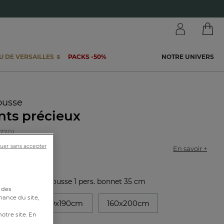
 DE VERSAILLES 🌷
PACKS -50%
NOTRE UNIVERS
ousse
nts précieux
87701
uer sans accepter
En savoir +
stique :
Drap-housse 1 pers. bonnet 35 cm
 des
mance du site,
90cm
140x190cm
160x200cm
notre site. En