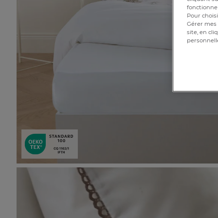
fonctionnem
Pour choisi
Gérer mes 
site, en cl
personnell