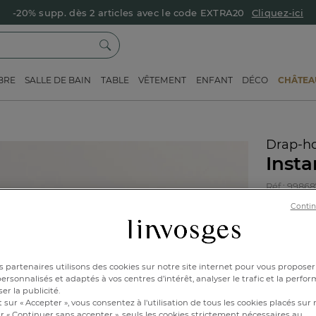
-20% supp. dès 2 articles avec le code EXTRA20
Cliquez-ici
BRE
SALLE DE BAIN
TABLE
VÊTEMENT
ENFANT
DÉCO
CHÂTEAU
Drap-h
Insta
Réf : 9986
Contin
Caractéri
 partenaires utilisons des cookies sur notre site internet pour vous proposer
rsonnalisés et adaptés à vos centres d’intérêt, analyser le trafic et la perfor
90x1
er la publicité.
 sur « Accepter », vous consentez à l'utilisation de tous les cookies placés sur 
r « Continuer sans accepter », seuls les cookies strictement nécessaires au