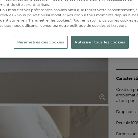
180x2
ent du site seront utilisés.
r ou modifier vos préférences cookies ainsi que retirer votre consentement, cl
Disponibl
cookies ». Vous pouvez aussi modifier vos choix à tous moments depuis le ba
iquant sur le lien "Paramétrer les cookies". Pour en savoir plus sur les cookies 
es que nous utilisons,
consultez notre politique de cookies et traceurs.
1
Paramètres des cookies
Autoriser tous les cookies
Caractérist
Création ph
emblématiqu
a tout pour
Drap housse
Percale 100
Dimensions 