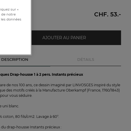
00cm
iquez sur «
CHF. 53.-
e
s de notre
et les données
AJOUTER AU PANIER
DESCRIPTION
DÉTAILS
iques Drap-housse 1 à 2 pers. Instants précieux
are de nos 100 ans, ce dessin imaginé par LINVOSGES inspiré du style
e des motifs créés à la Manufacture Oberkampf (France, 1760/1843)
 pour vous séduire.
 uni blanc.
% coton, 80 fils/cm2. Lavage à 60°.
du drap-housse Instants précieux :