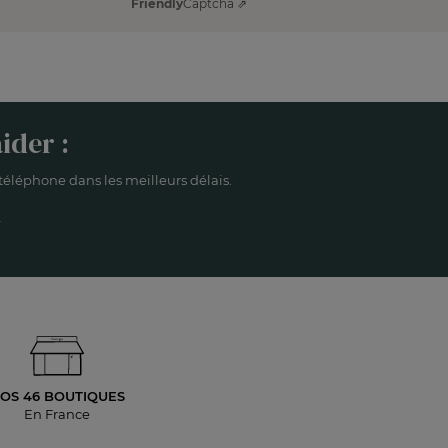
Friendly
Captcha ⇗
ider :
éléphone dans les meilleurs délais.
OS 46 BOUTIQUES
En France