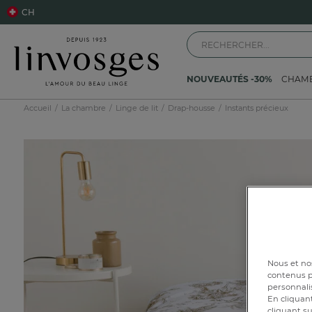
CH
NOUVEAUTÉS -30%
CHAM
Accueil
La chambre
Linge de lit
Drap-housse
Instants précieux
Nous et nos
contenus pe
personnalis
En cliquant
cliquant su