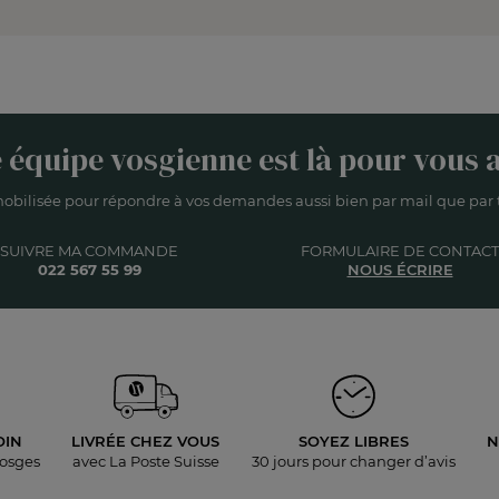
 équipe vosgienne est là pour vous a
obilisée pour répondre à vos demandes aussi bien par mail que par t
SUIVRE MA COMMANDE
FORMULAIRE DE CONTACT
022 567 55 99
NOUS ÉCRIRE
OIN
LIVRÉE
CHEZ VOUS
SOYEZ LIBRES
N
Vosges
avec La Poste Suisse
30 jours pour
changer d’avis