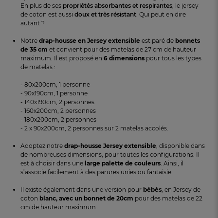
En plus de ses
propriétés absorbantes et respirantes
, le jersey
de coton est aussi
doux et très résistant
. Qui peut en dire
autant ?
Notre
drap-housse en Jersey extensible
est paré de
bonnets
de 35 cm
et convient pour des matelas de 27 cm de hauteur
maximum. Il est proposé en
6 dimensions
pour tous les types
de matelas :
- 80x200cm, 1 personne
- 90x190cm, 1 personne
- 140x190cm, 2 personnes
- 160x200cm, 2 personnes
- 180x200cm, 2 personnes
- 2 x 90x200cm, 2 personnes sur 2 matelas accolés.
Adoptez notre
drap-housse
J
ersey extensible
, disponible dans
de nombreuses dimensions, pour toutes les configurations. Il
est à choisir dans une
l
arge palette de couleurs
. Ainsi, il
s’associe facilement à des parures unies ou fantaisie.
Il existe également dans une version pour
bébés
, en Jersey de
coton
blanc
,
avec un bonnet de
2
0cm
pour des matelas de 22
cm de hauteur maximum.