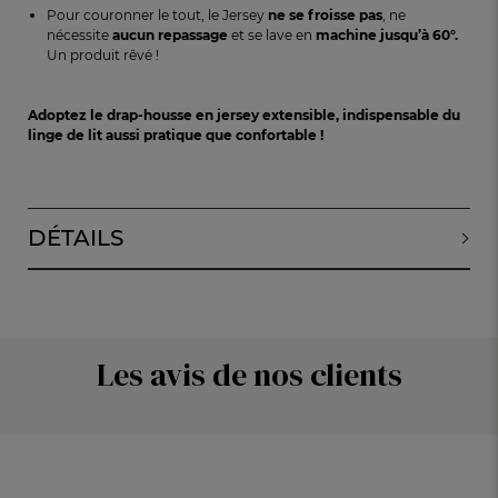
Pour couronner le tout, le Jersey
ne se froisse pas
, ne
nécessite
aucun repassage
et se lave en
machine jusqu’à 60°
.
Un produit rêvé !
Adoptez
l
e dr
ap-housse en
jer
sey exte
n
sible
,
indispensable du
linge de lit aussi pratique que confortable
!
DÉTAILS
Les avis de nos clients