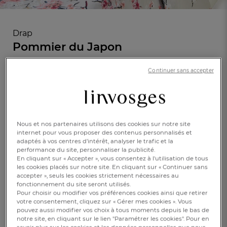
Drap
Pommier du Japon
Continuer sans accepter
En savoir +
Réf : 089236401
Satin 100 % coton
Nous et nos partenaires utilisons des cookies sur notre site
internet pour vous proposer des contenus personnalisés et
Caractéristique :
adaptés à vos centres d’intérêt, analyser le trafic et la
Drap 1 pers.
performance du site, personnaliser la publicité.
En cliquant sur « Accepter », vous consentez à l'utilisation de tous
les cookies placés sur notre site. En cliquant sur « Continuer sans
180x310cm
240x310cm
270x310cm
accepter », seuls les cookies strictement nécessaires au
FR
DE
AT
fonctionnement du site seront utilisés.
BE
CH
CHF. 90.-
Pour choisir ou modifier vos préférences cookies ainsi que retirer
votre consentement, cliquez sur « Gérer mes cookies ». Vous
pouvez aussi modifier vos choix à tous moments depuis le bas de
Disponible
notre site, en cliquant sur le lien "Paramétrer les cookies". Pour en