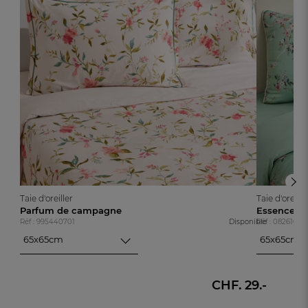
Taie d'oreiller
Taie d'oreille
Parfum de campagne
Essence de
Réf : 995440701
Disponible
Réf : 08261010
65x65cm
65x65cm
65x65cm
65x65cm
50x70cm
50x70cm
CHF. 29.-