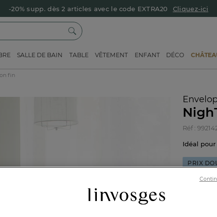
-20% supp. dès 2 articles avec le code EXTRA20
Cliquez-ici
BRE
SALLE DE BAIN
TABLE
VÊTEMENT
ENFANT
DÉCO
CHÂTEAU
on fin
Envelop
Nigh
Réf : 99214
Idéal pou
PRIX DO
Contin
Vert céla