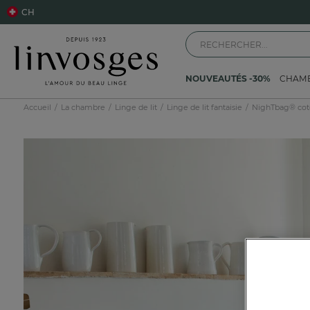
CH
NOUVEAUTÉS -30%
CHAM
Accueil
La chambre
Linge de lit
Linge de lit fantaisie
NighTbag® cot