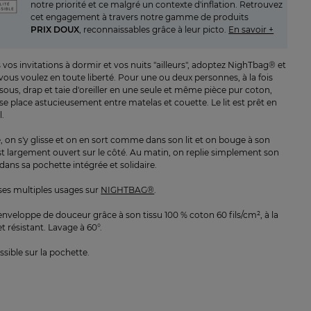
notre priorité et ce malgré un contexte d'inflation. Retrouvez
cet engagement à travers notre gamme de produits
PRIX DOUX
, reconnaissables grâce à leur picto.
En savoir +
vos invitations à dormir et vos nuits "ailleurs", adoptez NighTbag® et
ous voulez en toute liberté. Pour une ou deux personnes, à la fois
sous, drap et taie d'oreiller en une seule et même pièce pur coton,
e place astucieusement entre matelas et couette. Le lit est prêt en
l.
, on s'y glisse et on en sort comme dans son lit et on bouge à son
 est largement ouvert sur le côté. Au matin, on replie simplement son
ans sa pochette intégrée et solidaire.
es multiples usages sur
NIGHTBAG®
.
 enveloppe de douceur grâce à son tissu 100 % coton 60 fils/cm², à la
et résistant. Lavage à 60°.
sible sur la pochette.