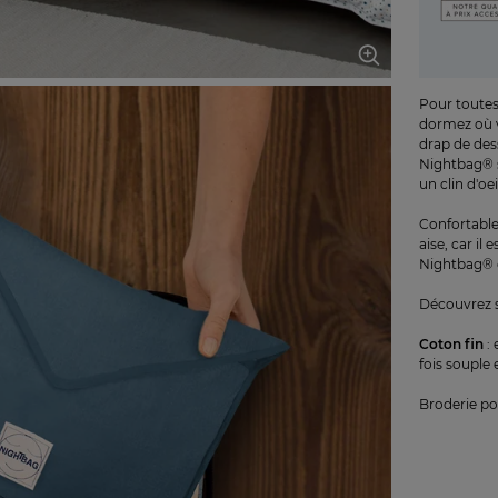
Pour toutes 
dormez où v
drap de des
Nightbag® s
un clin d'oei
Confortable
aise, car il
Nightbag® d
Découvrez s
Coton fin
:
fois souple 
Broderie pos