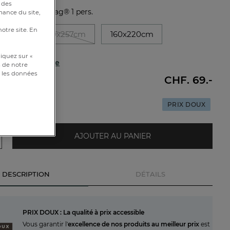
 des
stique :
NighTbag® 1 pers.
mance du site,
notre site. En
20cm
100x257cm
160x220cm
iquez sur «
ter une broderie
s de notre
et les données
CHF. 69.-
e
PRIX DOUX
AJOUTER AU PANIER
DESCRIPTION
DÉTAILS
PRIX DOUX : La qualité à prix accessible
Vous garantir l'
excellence de nos produits au meilleur prix
est