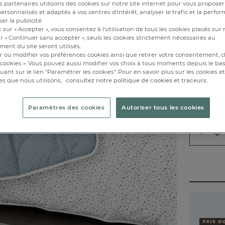
 partenaires utilisons des cookies sur notre site internet pour vous proposer
Caractéri
rsonnalisés et adaptés à vos centres d’intérêt, analyser le trafic et la perfor
er la publicité.
 sur « Accepter », vous consentez à l'utilisation de tous les cookies placés sur 
85x2
r « Continuer sans accepter », seuls les cookies strictement nécessaires au
ent du site seront utilisés.
r ou modifier vos préférences cookies ainsi que retirer votre consentement, cl
Ajou
cookies ». Vous pouvez aussi modifier vos choix à tous moments depuis le ba
iquant sur le lien "Paramétrer les cookies". Pour en savoir plus sur les cookies 
Disponibl
es que nous utilisons,
consultez notre politique de cookies et traceurs.
Paramètres des cookies
Autoriser tous les cookies
1