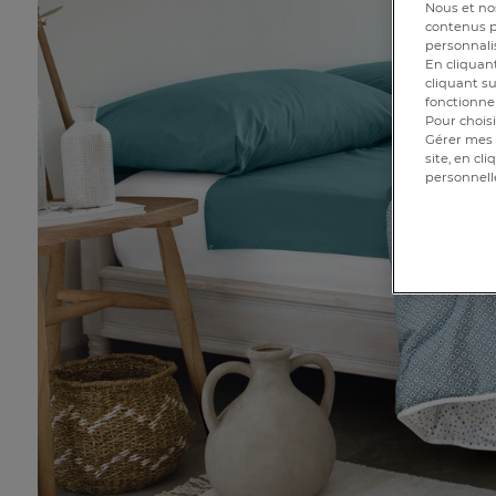
Nous et nos
contenus pe
personnalis
En cliquant
cliquant su
fonctionnem
Pour choisi
Gérer mes 
site, en cl
personnell