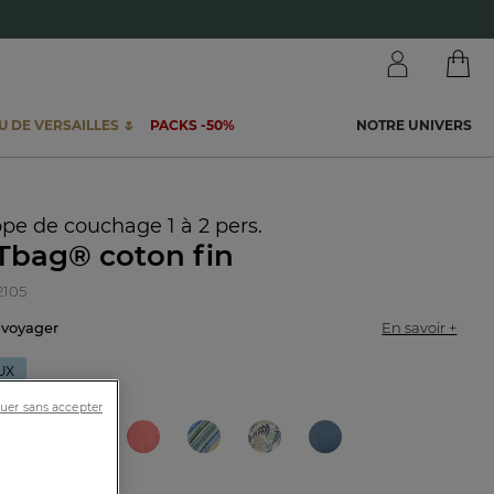
 DE VERSAILLES 🌷
PACKS -50%
NOTRE UNIVERS
pe de couchage 1 à 2 pers.
Tbag® coton fin
2105
r voyager
En savoir +
UX
uer sans accepter
don