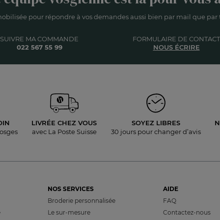
obilisée pour répondre à vos demandes aussi bien par mail que par t
SUIVRE MA COMMANDE
FORMULAIRE DE CONTACT
022 567 55 99
NOUS ÉCRIRE
OIN
LIVRÉE
CHEZ VOUS
SOYEZ LIBRES
N
Vosges
avec La Poste Suisse
30 jours pour
changer d’avis
NOS SERVICES
AIDE
Broderie personnalisée
FAQ
e
Le sur-mesure
Contactez-nous