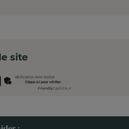
e site
Vérification Anti-Robot
Clique ici pour vérifier
Friendly
Captcha ⇗
ider :