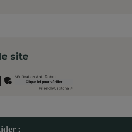
e site
Vérification Anti-Robot
Clique ici pour vérifier
Friendly
Captcha ⇗
ider :