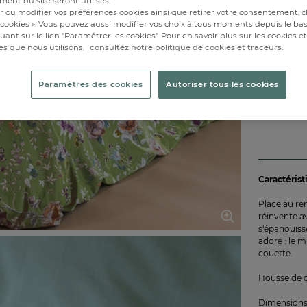
260x2
ent du site seront utilisés.
r ou modifier vos préférences cookies ainsi que retirer votre consentement, cl
cookies ». Vous pouvez aussi modifier vos choix à tous moments depuis le ba
Disponibl
iquant sur le lien "Paramétrer les cookies". Pour en savoir plus sur les cookies 
1 semaine
es que nous utilisons,
consultez notre politique de cookies et traceurs.
Paramètres des cookies
Autoriser tous les cookies
Caractérist
Place au re
réinvente av
s'épanouiss
adore : le m
couette.
Housse de c
Dimensions 