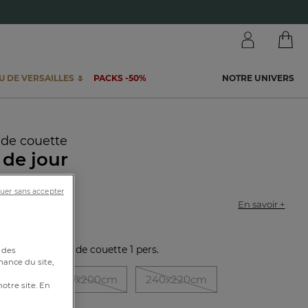
 DE VERSAILLES 🌷
PACKS -50%
NOTRE UNIVERS
de couette
 de jour
5801
uer sans accepter
En savoir +
stique :
Housse de couette 1 pers.
 des
mance du site,
00cm
200x200cm
240x220cm
notre site. En