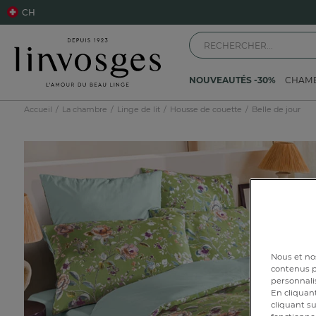
CH
NOUVEAUTÉS -30%
CHAM
Accueil
La chambre
Linge de lit
Housse de couette
Belle de jour
Nous et nos
contenus pe
personnalis
En cliquant
cliquant su