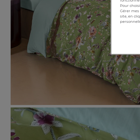
fonctionnem
Pour choisi
Gérer mes 
site, en cl
personnell