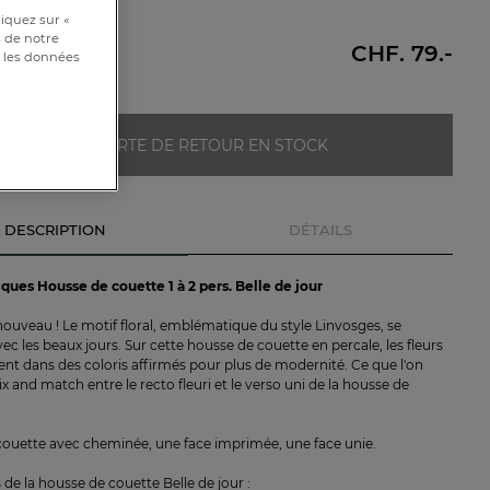
40cm
iquez sur «
s de notre
CHF. 79.-
e sous
et les données
ALERTE DE RETOUR EN STOCK
DESCRIPTION
DÉTAILS
iques Housse de couette 1 à 2 pers. Belle de jour
nouveau ! Le motif floral, emblématique du style Linvosges, se
ec les beaux jours. Sur cette housse de couette en percale, les fleurs
ent dans des coloris affirmés pour plus de modernité. Ce que l'on
ix and match entre le recto fleuri et le verso uni de la housse de
ouette avec cheminée, une face imprimée, une face unie.
de la housse de couette Belle de jour :