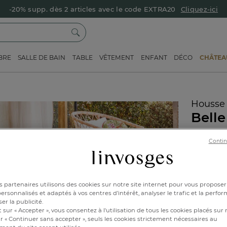
-20% supp. dès 2 articles avec le code EXTRA20
Cliquez-ici
BRE
SALLE DE BAIN
TABLE
VÊTEMENT
ENFANT
DÉCO
CHÂTEAU
Housse 
Belle
Réf : 99451
Contin
Caractéri
 partenaires utilisons des cookies sur notre site internet pour vous proposer
rsonnalisés et adaptés à vos centres d’intérêt, analyser le trafic et la perfor
er la publicité.
140x2
 sur « Accepter », vous consentez à l'utilisation de tous les cookies placés sur 
r « Continuer sans accepter », seuls les cookies strictement nécessaires au