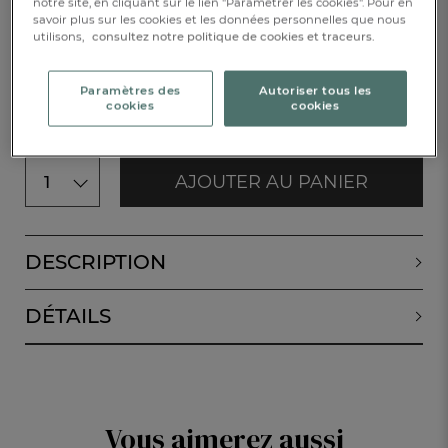
notre site, en cliquant sur le lien "Paramétrer les cookies". Pour en
260x240cm
savoir plus sur les cookies et les données personnelles que nous
utilisons,
consultez notre politique de cookies et traceurs.
CHF. 109.-
Paramètres des
Autoriser tous les
Disponible
cookies
cookies
AJOUTER AU PANIER
1
DESCRIPTION
DÉTAILS
Vous aimerez aussi