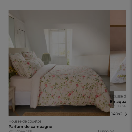
Housse de c
En aquarel
Réf : 99656460
140x200c
140x200c
Housse de couette
Parfum de campagne
200x200c
Réf : 995442001
Disponible