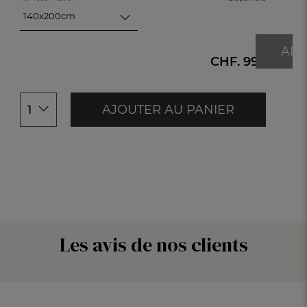
240x220c
140x200cm
260x240c
140x200cm
200x200cm
ALE
240x220cm
CHF. 99.-
260x240cm
AJOUTER AU PANIER
1
Les avis de nos clients