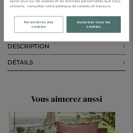
savoir plus sur les cookies et les données personnelles que nous
utilisons,
consultez notre politique de cookies et traceurs.
ALERTE DE RETOUR EN STOCK
Paramètres des
Autoriser tous les
cookies
cookies
DESCRIPTION
DÉTAILS
Vous aimerez aussi