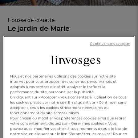
Housse de couette
Le jardin de Marie
En savoir +
Continuer sans accepter
Réf : 994282101
Percale 100%
coton
Caractéristique :
Nous et nos partenaires utilisons des cookies sur notre site
Housse de couette 1 pers.
internet pour vous proposer des contenus personnalisés et
adaptés à vos centres d’intérêt, analyser le trafic et la
performance du site, personnaliser la publicité.
140x200cm
200x200cm
240x220cm
En cliquant sur « Accepter », vous consentez à l'utilisation de tous
les cookies placés sur notre site. En cliquant sur « Continuer sans
260x240cm
FR
DE
AT
accepter », seuls les cookies strictement nécessaires au
BE
CH
fonctionnement du site seront utilisés.
Pour choisir ou modifier vos préférences cookies ainsi que retirer
CHF. 89.-
votre consentement, cliquez sur « Gérer mes cookies ». Vous
pouvez aussi modifier vos choix à tous moments depuis le bas de
notre site, en cliquant sur le lien "Paramétrer les cookies". Pour en
Disponible sous
1 semaine