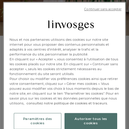
Continuer sans accepter
Nous et nos partenaires utilisons des cookies sur notre site
internet pour vous proposer des contenus personnalisés et
Housse de couette
adaptés à vos centres d’intérêt, analyser le trafic et la
performance du site, personnaliser la publicité.
Nuances de vert
En cliquant sur « Accepter », vous consentez à l'utilisation de tous
les cookies placés sur notre site. En cliquant sur « Continuer sans
accepter », seuls les cookies strictement nécessaires au
En savoir +
Réf : 994648401
fonctionnement du site seront utilisés.
Pour choisir ou modifier vos préférences cookies ainsi que retirer
votre consentement, cliquez sur « Gérer mes cookies ». Vous
pouvez aussi modifier vos choix à tous moments depuis le bas de
Caractéristique :
notre site, en cliquant sur le lien "Paramétrer les cookies". Pour en
Housse de couette 1 pers.
savoir plus sur les cookies et les données personnelles que nous
FR
DE
AT
utilisons,
consultez notre politique de cookies et traceurs.
BE
CH
140x200cm
200x200cm
240x220cm
Paramètres des
Autoriser tous les
cookies
cookies
260x240cm