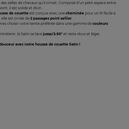
des selles de chevaux qu’il ornait. Composé d’un petit espace entre
int, il est solide et divin.
ou
sse de couette
est conçue avec une
cheminée
pour un lit facile à
 elle est ornée de
2 passages point sellier
.
vez choisir votre teinte préférée dans une gamme de
couleurs
entretenir, le Satin se lave
jusqu’
à 60°
et reste doux et léger.
 douceur
avec
notre
hou
sse de couette S
atin
!