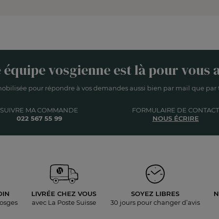
 équipe vosgienne est là pour vous a
obilisée pour répondre à vos demandes aussi bien par mail que par t
SUIVRE MA COMMANDE
FORMULAIRE DE CONTACT
022 567 55 99
NOUS ÉCRIRE
OIN
LIVRÉE
CHEZ VOUS
SOYEZ LIBRES
N
Vosges
avec La Poste Suisse
30 jours pour
changer d’avis