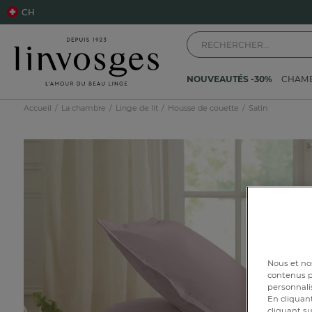
CH
NOUVEAUTÉS -30%
CHAM
Accueil
La chambre
Linge de lit
Housse de couette
Satin
Nous et nos
contenus pe
personnalis
En cliquant
cliquant su