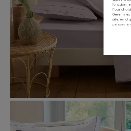
fonctionnem
Pour choisi
Gérer mes 
site, en cl
personnell