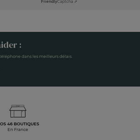
Friendly
Captcha ⇗
ider :
éléphone dans les meilleurs délais.
OS 46 BOUTIQUES
En France