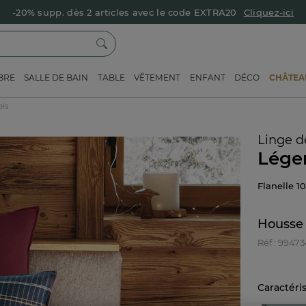
-20% supp. dès 2 articles avec le code EXTRA20
Cliquez-ici
BRE
SALLE DE BAIN
TABLE
VÊTEMENT
ENFANT
DÉCO
CHÂTEAU
is
Linge de
Lége
Flanelle 
Housse 
Réf : 9947
Caractéri