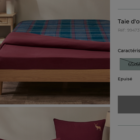
Taie d'o
Réf : 99473
Caractéri
65x6
Epuisé