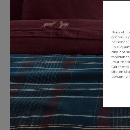
Nous et nos
contenus pe
personnalis
En cliquant
cliquant su
fonctionnem
Pour choisi
Gérer mes 
site, en cl
personnell