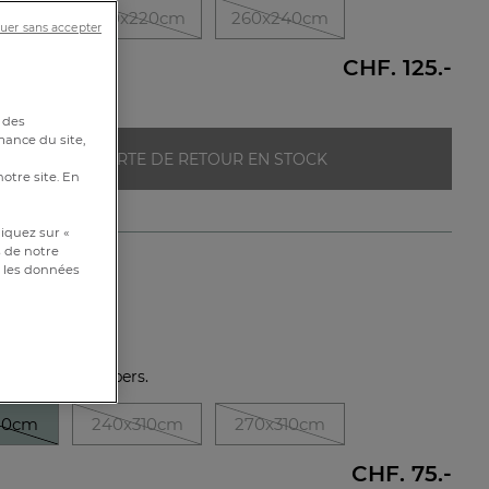
00cm
240x220cm
260x240cm
uer sans accepter
CHF. 125.-
 des
mance du site,
ALERTE DE RETOUR EN STOCK
notre site. En
iquez sur «
s de notre
et les données
 2 pers.
14801
stique :
Drap 1 pers.
10cm
240x310cm
270x310cm
CHF. 75.-