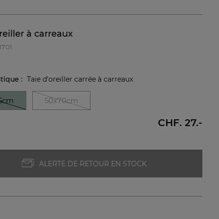
reiller à carreaux
1701
stique :
Taie d'oreiller carrée à carreaux
5cm
50x70cm
CHF. 27.-
ALERTE DE RETOUR EN STOCK