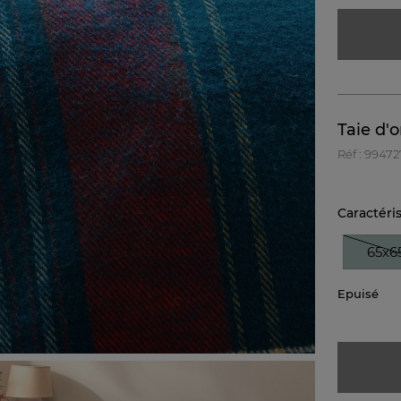
Taie d'o
Réf : 9947
Caractéri
65x6
Epuisé