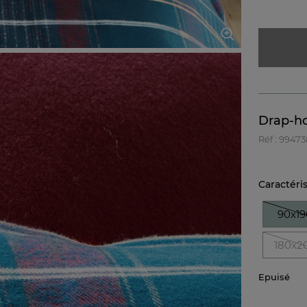
Drap-ho
Réf : 9947
Caractéri
90x1
180x2
Epuisé