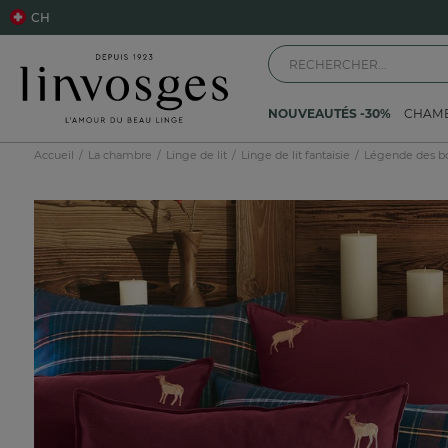
CH
NOUVEAUTÉS -30%
CHAM
Accueil
La chambre
Linge de lit
Linge de lit fantaisie
Légende des bo