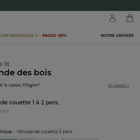
 DE VERSAILLES 🌷
PACKS -50%
NOTRE UNIVERS
 lit
nde des bois
100 % coton, 170g/m²
En savoir +
de couette 1 à 2 pers.
34301
stique :
Housse de couette 2 pers.