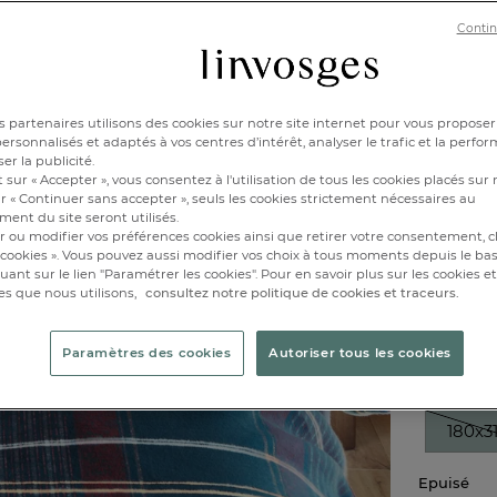
200x2
Contin
Epuisé
 partenaires utilisons des cookies sur notre site internet pour vous proposer
rsonnalisés et adaptés à vos centres d’intérêt, analyser le trafic et la perfor
er la publicité.
 sur « Accepter », vous consentez à l'utilisation de tous les cookies placés sur 
r « Continuer sans accepter », seuls les cookies strictement nécessaires au
ent du site seront utilisés.
r ou modifier vos préférences cookies ainsi que retirer votre consentement, cl
cookies ». Vous pouvez aussi modifier vos choix à tous moments depuis le ba
iquant sur le lien "Paramétrer les cookies". Pour en savoir plus sur les cookies 
Drap 1 à
es que nous utilisons,
consultez notre politique de cookies et traceurs.
Réf : 9947
Paramètres des cookies
Autoriser tous les cookies
Caractéri
180x3
Epuisé