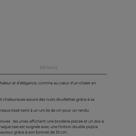
DÉTAILS
chaleur et d’élégance, comme au cœur d’un chalet en
et chaleureuse assure des nuits douillettes grâce à sa
aux tissé-teint à un uni lie de vin pour un rendu
nvies : les unies affichent une broderie placée et un dos à
haque taie est soignée avec une finition double piqûre.
e hauteur grâce à son bonnet de 35 cm.