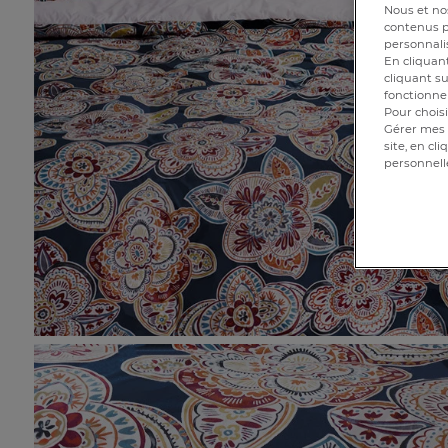
Nous et nos
contenus pe
personnalis
En cliquant
cliquant su
fonctionnem
Pour choisi
Gérer mes 
site, en cl
personnell