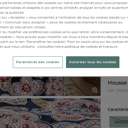
 partenaires utilisons des cookies sur notre site internet pour vous proposer
90x1
rsonnalisés et adaptés à vos centres d’intérêt, analyser le trafic et la perfor
er la publicité.
180x2
 sur « Accepter », vous consentez à l'utilisation de tous les cookies placés sur 
r « Continuer sans accepter », seuls les cookies strictement nécessaires au
ent du site seront utilisés.
Disponibl
r ou modifier vos préférences cookies ainsi que retirer votre consentement, cl
cookies ». Vous pouvez aussi modifier vos choix à tous moments depuis le ba
iquant sur le lien "Paramétrer les cookies". Pour en savoir plus sur les cookies 
es que nous utilisons,
consultez notre politique de cookies et traceurs.
1
Paramètres des cookies
Autoriser tous les cookies
Housse 
Réf : 9946
Caractéri
140x2