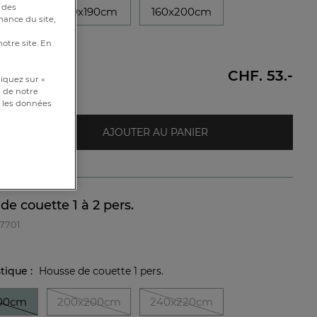
 des
90cm
140x190cm
160x200cm
mance du site,
00cm
notre site. En
CHF. 53.-
e
iquez sur «
s de notre
et les données
AJOUTER AU PANIER
de couette 1 à 2 pers.
57701
stique :
Housse de couette 1 pers.
00cm
200x200cm
240x220cm