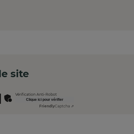
e site
Vérification Anti-Robot
Clique ici pour vérifier
Friendly
Captcha ⇗