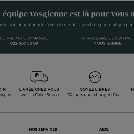
 équipe vosgienne est là pour vous a
obilisée pour répondre à vos demandes aussi bien par mail que par t
SUIVRE MA COMMANDE
FORMULAIRE DE CONTACT
022 567 55 99
NOUS ÉCRIRE
OIN
LIVRÉE
CHEZ VOUS
SOYEZ LIBRES
N
Vosges
avec La Poste Suisse
30 jours pour
changer d’avis
NOS SERVICES
AIDE