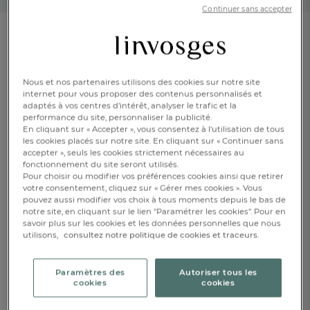
Continuer sans accepter
Taie d'oreiller
Éloge végétal
Nous et nos partenaires utilisons des cookies sur notre site
internet pour vous proposer des contenus personnalisés et
En savoir +
Réf : 991889001
adaptés à vos centres d’intérêt, analyser le trafic et la
Percale 100%
performance du site, personnaliser la publicité.
coton
En cliquant sur « Accepter », vous consentez à l'utilisation de tous
les cookies placés sur notre site. En cliquant sur « Continuer sans
accepter », seuls les cookies strictement nécessaires au
fonctionnement du site seront utilisés.
Caractéristique :
Pour choisir ou modifier vos préférences cookies ainsi que retirer
Taie d'oreiller carrée
votre consentement, cliquez sur « Gérer mes cookies ». Vous
pouvez aussi modifier vos choix à tous moments depuis le bas de
65x65cm
50x70cm
notre site, en cliquant sur le lien "Paramétrer les cookies". Pour en
savoir plus sur les cookies et les données personnelles que nous
utilisons,
consultez notre politique de cookies et traceurs.
CHF. 29.-
FR
DE
AT
BE
CH
Paramètres des
Autoriser tous les
Disponible
cookies
cookies