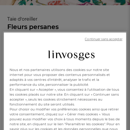
Taie d'oreiller
Fleurs persanes
Continuer sans accepter
En savoir +
Réf : 996863601
Finition passepoil
velours
Nous et nos partenaires utilisons des cookies sur notre site
Caractéristique :
internet pour vous proposer des contenus personnalisés et
Taie d'oreiller carrée
adaptés à vos centres d’intérêt, analyser le trafic et la
performance du site, personnaliser la publicité.
65x65cm
50x70cm
En cliquant sur « Accepter », vous consentez à l'utilisation de tous
les cookies placés sur notre site. En cliquant sur « Continuer sans
accepter », seuls les cookies strictement nécessaires au
CHF. 27.-
FR
DE
AT
fonctionnement du site seront utilisés.
BE
CH
Pour choisir ou modifier vos préférences cookies ainsi que retirer
votre consentement, cliquez sur « Gérer mes cookies ». Vous
Disponible
pouvez aussi modifier vos choix à tous moments depuis le bas de
notre site, en cliquant sur le lien "Paramétrer les cookies". Pour en
savoir plus sur les cookies et les données personnelles que nous