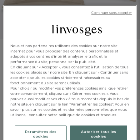
Continuer sans accepter
Nous et nos partenaires utilisons des cookies sur notre site
internet pour vous proposer des contenus personnalisés et
Taie d'oreiller
adaptés à vos centres d’intérêt, analyser le trafic et la
Récital
performance du site, personnaliser la publicité.
En cliquant sur « Accepter », vous consentez à l'utilisation de tous
les cookies placés sur notre site. En cliquant sur « Continuer sans
En savoir +
accepter », seuls les cookies strictement nécessaires au
Réf : 996974410
fonctionnement du site seront utilisés.
Pour choisir ou modifier vos préférences cookies ainsi que retirer
EXCLU WEB
votre consentement, cliquez sur « Gérer mes cookies ». Vous
pouvez aussi modifier vos choix à tous moments depuis le bas de
notre site, en cliquant sur le lien "Paramétrer les cookies". Pour en
FR
DE
AT
savoir plus sur les cookies et les données personnelles que nous
BE
CH
utilisons,
consultez notre politique de cookies et traceurs.
Gres
Paramètres des
Autoriser tous les
Caractéristique :
cookies
cookies