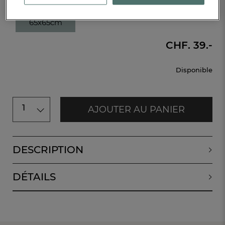
Taie d'oreiller carré
65x65cm
CHF. 39.-
Disponible
1
AJOUTER AU PANIER
DESCRIPTION
DÉTAILS