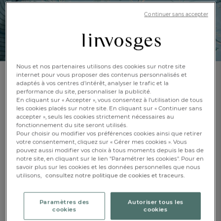
Continuer sans accepter
Nous et nos partenaires utilisons des cookies sur notre site
internet pour vous proposer des contenus personnalisés et
adaptés à vos centres d’intérêt, analyser le trafic et la
Taie d'oreiller
performance du site, personnaliser la publicité.
Sérénade à Luneville
En cliquant sur « Accepter », vous consentez à l'utilisation de tous
les cookies placés sur notre site. En cliquant sur « Continuer sans
accepter », seuls les cookies strictement nécessaires au
En savoir +
Réf : 085218401
fonctionnement du site seront utilisés.
Pour choisir ou modifier vos préférences cookies ainsi que retirer
Finition passepoil
satin turquoise
votre consentement, cliquez sur « Gérer mes cookies ». Vous
pouvez aussi modifier vos choix à tous moments depuis le bas de
notre site, en cliquant sur le lien "Paramétrer les cookies". Pour en
savoir plus sur les cookies et les données personnelles que nous
FR
DE
AT
Caractéristique :
utilisons,
consultez notre politique de cookies et traceurs.
BE
CH
Taie d'oreiller carrée
65x65cm
50x70cm
Paramètres des
Autoriser tous les
cookies
cookies