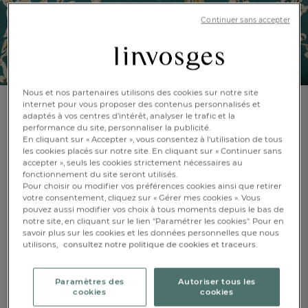
Continuer sans accepter
Nous et nos partenaires utilisons des cookies sur notre site
internet pour vous proposer des contenus personnalisés et
adaptés à vos centres d’intérêt, analyser le trafic et la
Tissu au mètre
performance du site, personnaliser la publicité.
Éveil impérial
En cliquant sur « Accepter », vous consentez à l'utilisation de tous
les cookies placés sur notre site. En cliquant sur « Continuer sans
accepter », seuls les cookies strictement nécessaires au
En savoir +
Réf : 992328001
fonctionnement du site seront utilisés.
Pour choisir ou modifier vos préférences cookies ainsi que retirer
votre consentement, cliquez sur « Gérer mes cookies ». Vous
pouvez aussi modifier vos choix à tous moments depuis le bas de
notre site, en cliquant sur le lien "Paramétrer les cookies". Pour en
savoir plus sur les cookies et les données personnelles que nous
FR
DE
AT
utilisons,
consultez notre politique de cookies et traceurs.
BE
CH
288cm
288cm
Paramètres des
Autoriser tous les
1 m
cookies
cookies