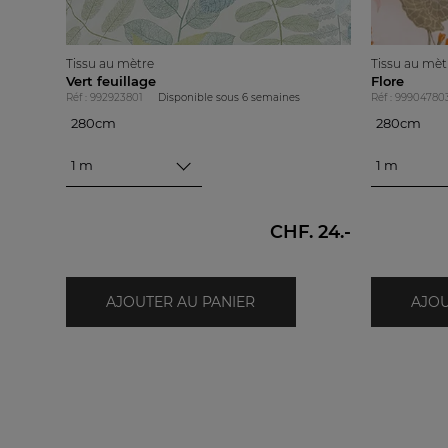
Tissu au mètre
Tissu au mè
Vert feuillage
Flore
Réf : 992923801
Disponible sous
6 semaines
Réf : 99904780
280cm
280cm
280cm
280cm
1 m
1 m
CHF. 24.-
AJOUTER AU PANIER
AJOU