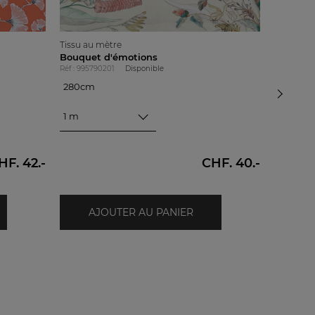
Tissu au mètre
Tissu au 
Bouquet d'émotions
Éloge flo
Réf : 995790201
Disponible
Réf : 99699
280cm
280cm
280cm
280cm
1 m
1 m
HF. 42.-
CHF. 40.-
AJOUTER AU PANIER
A