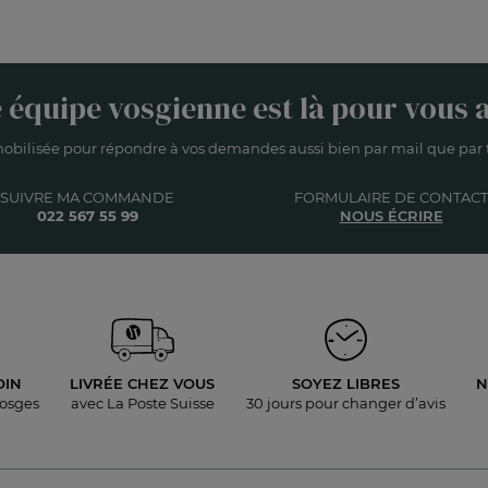
 équipe vosgienne est là pour vous a
obilisée pour répondre à vos demandes aussi bien par mail que par t
SUIVRE MA COMMANDE
FORMULAIRE DE CONTACT
022 567 55 99
NOUS ÉCRIRE
OIN
LIVRÉE
CHEZ VOUS
SOYEZ LIBRES
N
Vosges
avec La Poste Suisse
30 jours pour
changer d’avis