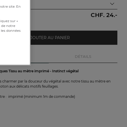
notre site. En
CHF. 24.-
e
iquez sur «
s de notre
et les données
AJOUTER AU PANIER
DESCRIPTION
DÉTAILS
iques Tissu au mètre imprimé - Instinct végétal
s charmer par la douceur du végétal avec notre tissu au mètre en
oton aux délicats motifs feuillages.
ètre : imprimé (minimum 1m de commande)