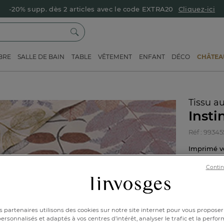
-20% supp. dès 2 articles avec le code EXTRA20
Cliquez-ici
BRE
SALLE DE BAIN
TABLE
VÊTEMENT
ENFANT
DÉCO
CHÂTEAU
Tissu a
Insti
Réf : 9934
Imprimé 
Contin
28
 partenaires utilisons des cookies sur notre site internet pour vous proposer
rsonnalisés et adaptés à vos centres d’intérêt, analyser le trafic et la perfor