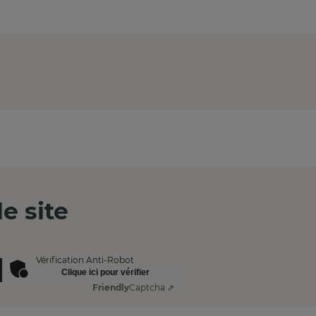
e site
Vérification Anti-Robot
Clique ici pour vérifier
Friendly
Captcha ⇗