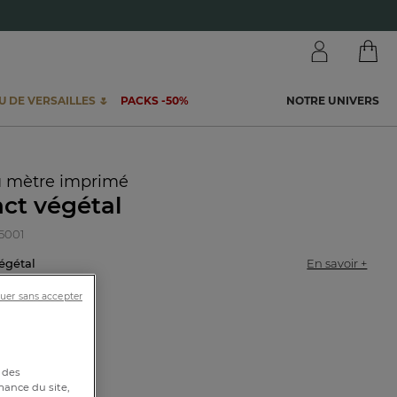
 DE VERSAILLES 🌷
PACKS -50%
NOTRE UNIVERS
u mètre imprimé
nct végétal
55001
végétal
En savoir +
uer sans accepter
0cm
 des
mance du site,