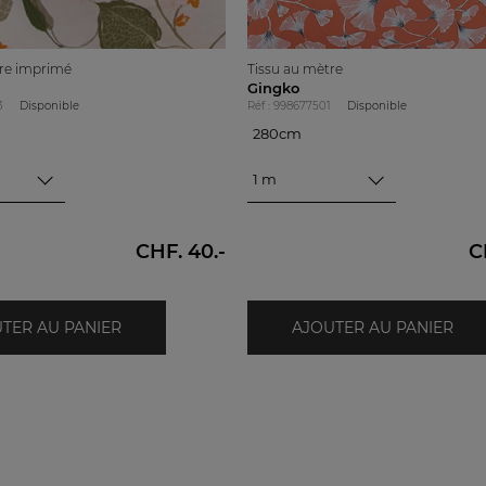
tre imprimé
Tissu au mètre
Gingko
3
Disponible
Réf : 998677501
Disponible
280cm
280cm
1 m
CHF. 40.-
C
TER AU PANIER
AJOUTER AU PANIER