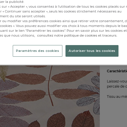
er la publicité.
1 m
 sur « Accepter », vous consentez à l'utilisation de tous les cookies placés sur 
r « Continuer sans accepter », seuls les cookies strictement nécessaires au
Disponibl
ent du site seront utilisés.
r ou modifier vos préférences cookies ainsi que retirer votre consentement, cl
cookies ». Vous pouvez aussi modifier vos choix à tous moments depuis le ba
iquant sur le lien "Paramétrer les cookies". Pour en savoir plus sur les cookies 
es que nous utilisons,
consultez notre politique de cookies et traceurs.
Paramètres des cookies
Autoriser tous les cookies
Caractérist
Laissez-vou
percale de c
Tissu au m