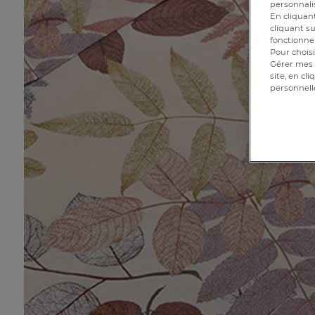
personnalis
En cliquant
cliquant su
fonctionnem
Pour choisi
Gérer mes 
site, en cl
personnell