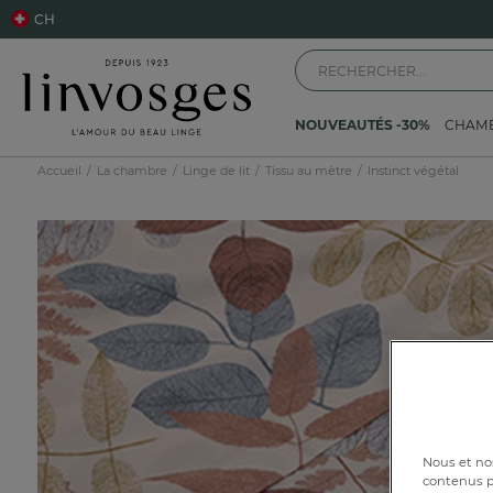
CH
NOUVEAUTÉS -30%
CHAM
Accueil
La chambre
Linge de lit
Tissu au mètre
Instinct végétal
Nous et nos
contenus pe