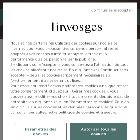
Continuer sans accepter
Nous et nos partenaires utilisons des cookies sur notre site
internet pour vous proposer des contenus personnalisés et
Tissu au mètre imprimé
adaptés à vos centres d’intérêt, analyser le trafic et la
performance du site, personnaliser la publicité.
Tonka
En cliquant sur « Accepter », vous consentez à l'utilisation de tous
les cookies placés sur notre site. En cliquant sur « Continuer sans
accepter », seuls les cookies strictement nécessaires au
En savoir +
Réf : 997380201
fonctionnement du site seront utilisés.
Satin 100% coton,
Pour choisir ou modifier vos préférences cookies ainsi que retirer
118 fils/cm²
votre consentement, cliquez sur « Gérer mes cookies ». Vous
pouvez aussi modifier vos choix à tous moments depuis le bas de
notre site, en cliquant sur le lien "Paramétrer les cookies". Pour en
savoir plus sur les cookies et les données personnelles que nous
FR
DE
AT
utilisons,
consultez notre politique de cookies et traceurs.
BE
CH
280cm
Paramètres des
Autoriser tous les
cookies
cookies