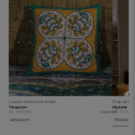
Coussin imprimé et brodé
Drap de bain
Tarascon
Mysore
Réf : 995078801
Disponible
Réf : 10735040
40x40cm
70x140cm
70x140cm
40x40cm
100x150cm