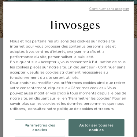
Continuer sans accepter
Nous et nos partenaires utilisons des cookies sur notre site
internet pour vous proposer des contenus personnalisés et
adaptés à vos centres d’intérêt, analyser le trafic et la
Nappe de pique-nique
performance du site, personnaliser la publicité.
Pinède
En cliquant sur « Accepter », vous consentez à l'utilisation de tous
les cookies placés sur notre site. En cliquant sur « Continuer sans
accepter », seuls les cookies strictement nécessaires au
En savoir +
Réf : 992177201
fonctionnement du site seront utilisés.
Pour choisir ou modifier vos préférences cookies ainsi que retirer
Anses de transport
votre consentement, cliquez sur « Gérer mes cookies ». Vous
pouvez aussi modifier vos choix à tous moments depuis le bas de
notre site, en cliquant sur le lien "Paramétrer les cookies". Pour en
savoir plus sur les cookies et les données personnelles que nous
FR
DE
AT
Caractéristique :
utilisons,
consultez notre politique de cookies et traceurs.
BE
CH
Nappe pique-nique
100x100cm
Paramètres des
Autoriser tous les
cookies
cookies