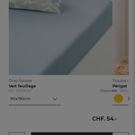
Drap-housse
Trousse de to
Vert feuillage
Périgot
Réf : 992895201
Disponible
Réf : 99334320
90x190cm
Jaun
90x190cm
Jaun
140x190cm
Ble
160x200cm
CHF. 54.-
180x200cm