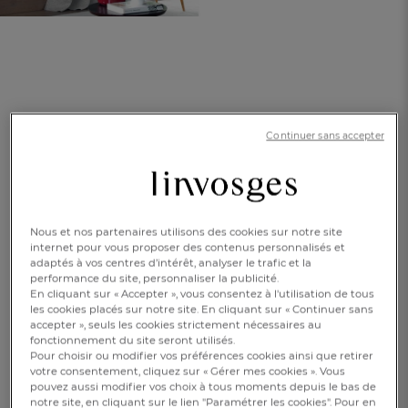
Continuer sans accepter
Doublure thermique
Éco baie
En savoir +
Réf : 081541301
Nous et nos partenaires utilisons des cookies sur notre site
99.9% polyester
0.01% aluminium
internet pour vous proposer des contenus personnalisés et
adaptés à vos centres d’intérêt, analyser le trafic et la
performance du site, personnaliser la publicité.
En cliquant sur « Accepter », vous consentez à l'utilisation de tous
Caractéristique :
les cookies placés sur notre site. En cliquant sur « Continuer sans
FR
DE
AT
Doublure thermique seule
accepter », seuls les cookies strictement nécessaires au
BE
CH
fonctionnement du site seront utilisés.
Pour choisir ou modifier vos préférences cookies ainsi que retirer
135x240cm
votre consentement, cliquez sur « Gérer mes cookies ». Vous
pouvez aussi modifier vos choix à tous moments depuis le bas de
CHF. 80.-
notre site, en cliquant sur le lien "Paramétrer les cookies". Pour en