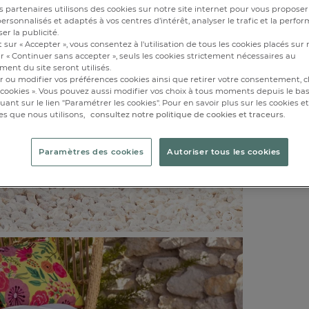
Disponibl
 partenaires utilisons des cookies sur notre site internet pour vous proposer
1 semaine
rsonnalisés et adaptés à vos centres d’intérêt, analyser le trafic et la perfor
er la publicité.
 sur « Accepter », vous consentez à l'utilisation de tous les cookies placés sur 
r « Continuer sans accepter », seuls les cookies strictement nécessaires au
ent du site seront utilisés.
r ou modifier vos préférences cookies ainsi que retirer votre consentement, cl
cookies ». Vous pouvez aussi modifier vos choix à tous moments depuis le ba
iquant sur le lien "Paramétrer les cookies". Pour en savoir plus sur les cookies 
es que nous utilisons,
consultez notre politique de cookies et traceurs.
Tapis d'inté
Paramètres des cookies
Autoriser tous les cookies
fibres recyc