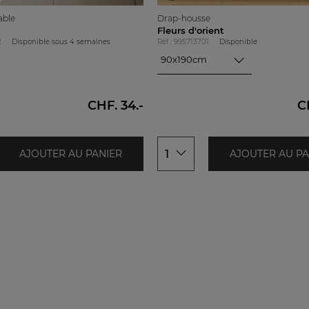
able
Drap-housse
Fleurs d'orient
2
Disponible sous
4 semaines
Réf : 995713701
Disponible
90x190cm
90x190cm
140x190cm
160x200cm
CHF. 34.-
C
180x200cm
1
AJOUTER AU PANIER
AJOUTER AU PA