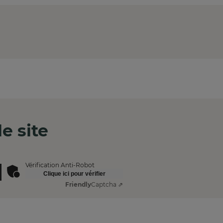
e site
Vérification Anti-Robot
Clique ici pour vérifier
Friendly
Captcha ⇗