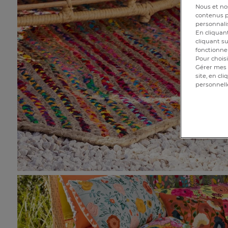
Nous et nos
contenus pe
personnalis
En cliquant
cliquant su
fonctionnem
Pour choisi
Gérer mes 
site, en cl
personnell