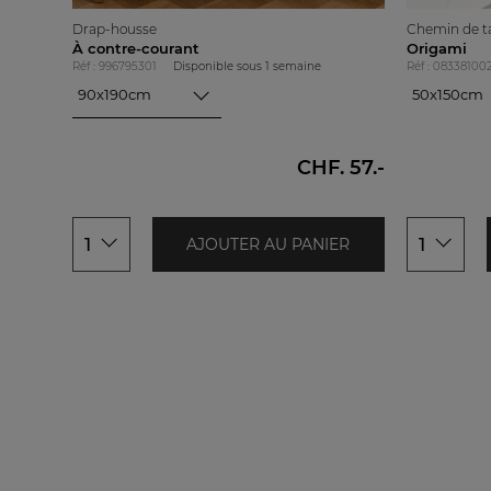
Drap-housse
Chemin de t
À contre-courant
Origami
Réf : 996795301
Disponible sous
1 semaine
Réf : 08338100
90x190cm
50x150cm
90x190cm
50x150cm
140x190cm
160x200cm
CHF. 57.-
180x200cm
1
1
AJOUTER AU PANIER