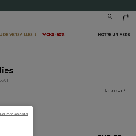
 DE VERSAILLES 🌷
PACKS -50%
NOTRE UNIVERS
lies
75601
En savoir +
uer sans accepter
80cm