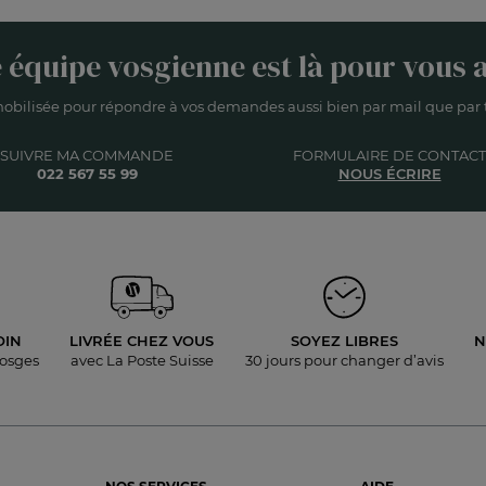
 équipe vosgienne est là pour vous a
obilisée pour répondre à vos demandes aussi bien par mail que par t
SUIVRE MA COMMANDE
FORMULAIRE DE CONTACT
022 567 55 99
NOUS ÉCRIRE
OIN
LIVRÉE
CHEZ VOUS
SOYEZ LIBRES
N
Vosges
avec La Poste Suisse
30 jours pour
changer d’avis