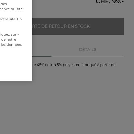
CHF. 99.-
e sous
 des
mance du site,
notre site. En
ALERTE DE RETOUR EN STOCK
iquez sur «
s de notre
et les données
DESCRIPTION
DÉTAILS
rieur tressé, 50% jute 45% coton 5% polyester, fabriqué à partir de
lées.