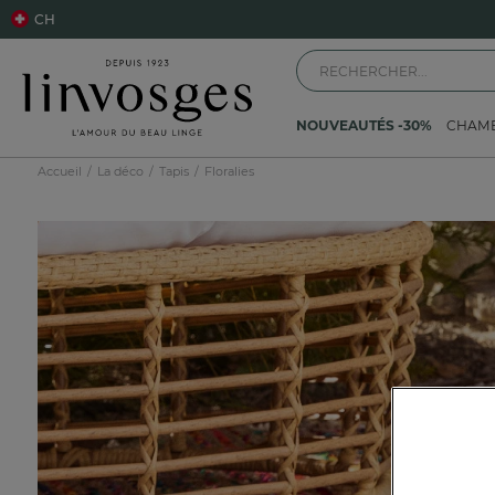
CH
NOUVEAUTÉS -30%
CHAM
Accueil
La déco
Tapis
Floralies