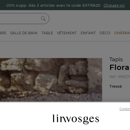
-20% supp. dès 2 articles avec le code EXTRA20
Cliquez-ici
BRE
SALLE DE BAIN
TABLE
VÊTEMENT
ENFANT
DÉCO
CHÂTEAU
Tapis
Flora
Réf : 9992
Tressé
Contin
120x1