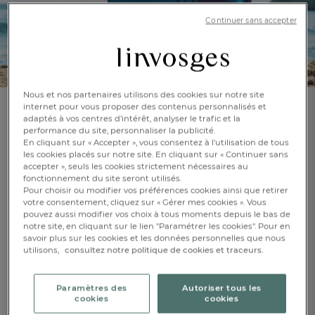
Continuer sans accepter
Nous et nos partenaires utilisons des cookies sur notre site
internet pour vous proposer des contenus personnalisés et
adaptés à vos centres d’intérêt, analyser le trafic et la
Drap de plage motif vagues et poisson
performance du site, personnaliser la publicité.
Grand bleu
En cliquant sur « Accepter », vous consentez à l'utilisation de tous
les cookies placés sur notre site. En cliquant sur « Continuer sans
accepter », seuls les cookies strictement nécessaires au
En savoir +
Réf : 992088801
fonctionnement du site seront utilisés.
Pour choisir ou modifier vos préférences cookies ainsi que retirer
Jacquard motif
vague et poisson
votre consentement, cliquez sur « Gérer mes cookies ». Vous
pouvez aussi modifier vos choix à tous moments depuis le bas de
notre site, en cliquant sur le lien "Paramétrer les cookies". Pour en
savoir plus sur les cookies et les données personnelles que nous
FR
DE
AT
Caractéristique :
utilisons,
consultez notre politique de cookies et traceurs.
BE
CH
Drap de plage
100x180cm
Paramètres des
Autoriser tous les
cookies
cookies