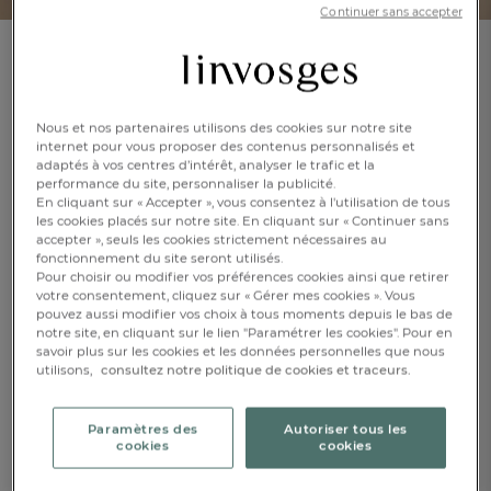
Continuer sans accepter
Poncho
Voyage dans l’espace
Nous et nos partenaires utilisons des cookies sur notre site
internet pour vous proposer des contenus personnalisés et
En savoir +
Réf : 997218501
adaptés à vos centres d’intérêt, analyser le trafic et la
Avec capuche
performance du site, personnaliser la publicité.
En cliquant sur « Accepter », vous consentez à l'utilisation de tous
les cookies placés sur notre site. En cliquant sur « Continuer sans
accepter », seuls les cookies strictement nécessaires au
Caractéristique :
fonctionnement du site seront utilisés.
Poncho à capuche
Pour choisir ou modifier vos préférences cookies ainsi que retirer
votre consentement, cliquez sur « Gérer mes cookies ». Vous
pouvez aussi modifier vos choix à tous moments depuis le bas de
2/3 ans
4/5 ans
notre site, en cliquant sur le lien "Paramétrer les cookies". Pour en
savoir plus sur les cookies et les données personnelles que nous
CHF. 45.-
utilisons,
consultez notre politique de cookies et traceurs.
FR
DE
AT
BE
CH
Disponible
Paramètres des
Autoriser tous les
cookies
cookies