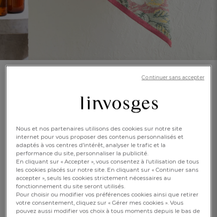
Continuer sans accepter
Serviette de bain
Goa
En savoir +
Réf : 998522401
Nous et nos partenaires utilisons des cookies sur notre site
Jacquard 6
internet pour vous proposer des contenus personnalisés et
couleurs
adaptés à vos centres d’intérêt, analyser le trafic et la
performance du site, personnaliser la publicité.
En cliquant sur « Accepter », vous consentez à l'utilisation de tous
FR
DE
AT
les cookies placés sur notre site. En cliquant sur « Continuer sans
BE
CH
Multicolore
accepter », seuls les cookies strictement nécessaires au
fonctionnement du site seront utilisés.
Pour choisir ou modifier vos préférences cookies ainsi que retirer
Caractéristique :
votre consentement, cliquez sur « Gérer mes cookies ». Vous
Serviette invité
pouvez aussi modifier vos choix à tous moments depuis le bas de