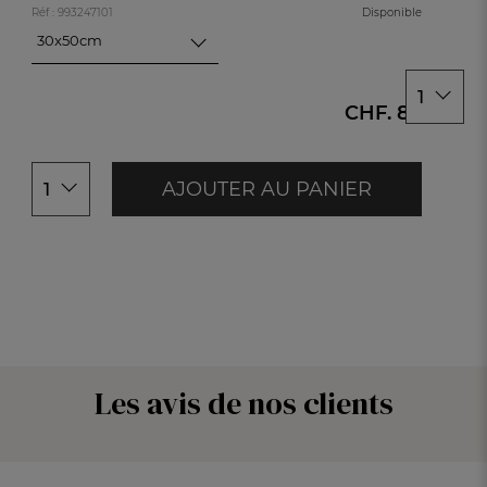
Gre
Réf : 993247101
Disponible
30x50cm
30x50cm
50x100cm
1
CHF. 8.-
AJOUTER AU PANIER
1
Les avis de nos clients