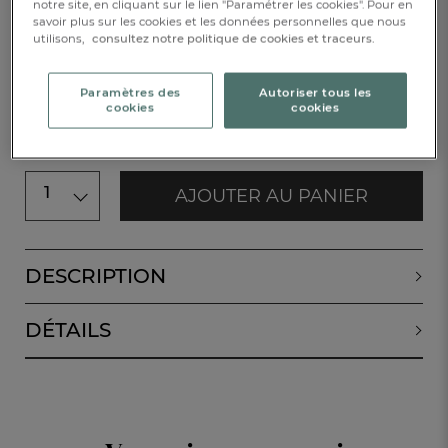
notre site, en cliquant sur le lien "Paramétrer les cookies". Pour en
30x50cm
50x100cm
savoir plus sur les cookies et les données personnelles que nous
utilisons,
consultez notre politique de cookies et traceurs.
CHF. 8.-
Paramètres des
Autoriser tous les
cookies
cookies
Disponible
1
AJOUTER AU PANIER
DESCRIPTION
DÉTAILS