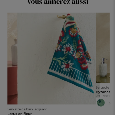
Vous aimerez aussi
Serviette de
Byzance
Réf : 99839240
Vert
Ver
Serviette de bain jacquard
Lotus en fleur