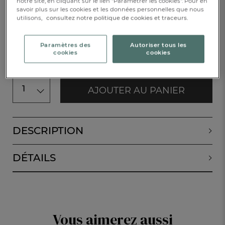
notre site, en cliquant sur le lien "Paramétrer les cookies". Pour en
30x50cm
savoir plus sur les cookies et les données personnelles que nous
utilisons,
consultez notre politique de cookies et traceurs.
CHF. 8.-
Paramètres des
Autoriser tous les
Disponible
cookies
cookies
1
AJOUTER AU PANIER
DESCRIPTION
DÉTAILS
Vous aimerez aussi