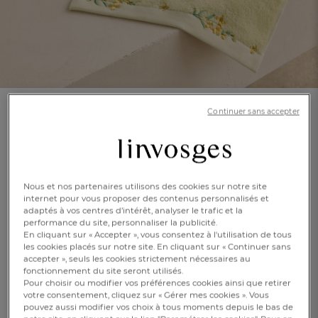
Continuer sans accepter
Serviette invité
Échappée florale
En savoir +
Réf : 996898002
Nous et nos partenaires utilisons des cookies sur notre site
100 % coton 550
internet pour vous proposer des contenus personnalisés et
g/m²
adaptés à vos centres d’intérêt, analyser le trafic et la
performance du site, personnaliser la publicité.
En cliquant sur « Accepter », vous consentez à l'utilisation de tous
les cookies placés sur notre site. En cliquant sur « Continuer sans
FR
DE
AT
BE
CH
accepter », seuls les cookies strictement nécessaires au
Jaune
fonctionnement du site seront utilisés.
Pour choisir ou modifier vos préférences cookies ainsi que retirer
votre consentement, cliquez sur « Gérer mes cookies ». Vous
pouvez aussi modifier vos choix à tous moments depuis le bas de