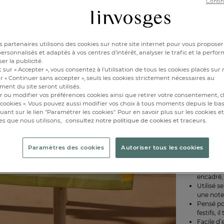
Contin
Disponibl
1
 partenaires utilisons des cookies sur notre site internet pour vous proposer
rsonnalisés et adaptés à vos centres d’intérêt, analyser le trafic et la perfor
er la publicité.
 sur « Accepter », vous consentez à l'utilisation de tous les cookies placés sur 
r « Continuer sans accepter », seuls les cookies strictement nécessaires au
ent du site seront utilisés.
r ou modifier vos préférences cookies ainsi que retirer votre consentement, cl
cookies ». Vous pouvez aussi modifier vos choix à tous moments depuis le ba
Jeux de mot
iquant sur le lien "Paramétrer les cookies". Pour en savoir plus sur les cookies 
Oignons Li
es que nous utilisons,
consultez notre politique de cookies et traceurs.
Oignons débo
légumes pre
joyeuse et 
Paramètres des cookies
Autoriser tous les cookies
sourire et 
Sur un c
encadré, 
Utilisé s
une note
Pensé po
festifs, 
Facile d’