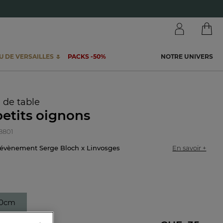
 DE VERSAILLES 🌷
PACKS -50%
NOTRE UNIVERS
de table
etits oignons
28801
n évènement Serge Bloch x Linvosges
En savoir +
50cm