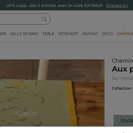
-20% supp. dès 2 articles avec le code EXTRA20
Cliquez-ici
BRE
SALLE DE BAIN
TABLE
VÊTEMENT
ENFANT
DÉCO
CHÂTEAU
Chemin 
Aux p
Réf : 9965
Collectio
50x1