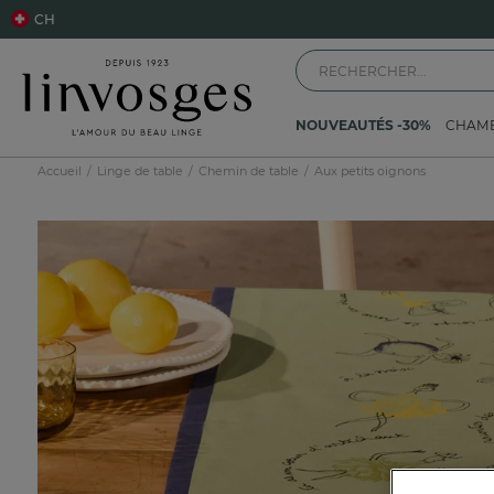
CH
NOUVEAUTÉS -30%
CHAM
Accueil
Linge de table
Chemin de table
Aux petits oignons