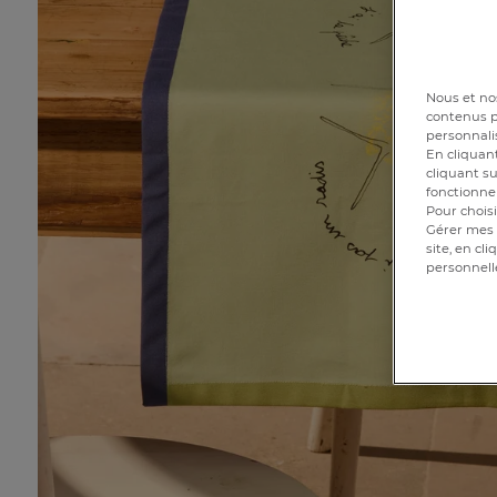
Nous et nos
contenus pe
personnalis
En cliquant
cliquant su
fonctionnem
Pour choisi
Gérer mes 
site, en cl
personnell