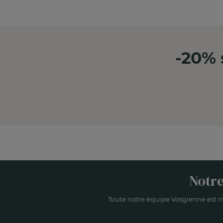
-20% 
Notre
Toute notre équipe Vosgienne est m