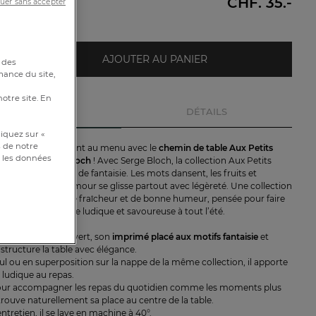
CHF. 35.-
uer sans accepter
e
AJOUTER AU PANIER
 des
mance du site,
notre site. En
DESCRIPTION
DÉTAILS
iquez sur «
s de notre
s et de saveurs sont au menu avec le
chemin de table Aux Petits
et les données
nvosges x Serge Bloch
! Avec Serge Bloch, la collection Aux Petits
rde d’énergie et de fantaisie. Les mots dansent, les fruits et
nnent vie, et l’humour se glisse partout avec légèreté. Une collection
pétillante, pleine de fraîcheur et de bonne humeur, pensée pour faire
apporter une touche ludique et savoureuse à tout l’été.
harmant fond uni vert, son
imprimé placé aux motifs fantaisie
et
structure la table avec élégance.
eul ou en superposition sur la nappe de la même collection, il apporte
 ludique au repas.
ur accompagner les repas du quotidien comme les moments plus
il trouve naturellement sa place au centre de la table.
entretien, il se lave en machine à 40°.