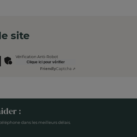
e site
Vérification Anti-Robot
Clique ici pour vérifier
Friendly
Captcha ⇗
ider :
éléphone dans les meilleurs délais.