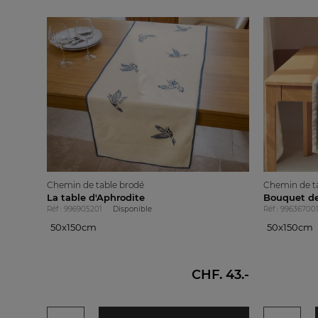
Chemin de table brodé
Chemin de t
La table d'Aphrodite
Bouquet d
Réf : 996905201
Disponible
Réf : 99636700
50x150cm
50x150cm
50x150cm
50x150cm
CHF. 43.-