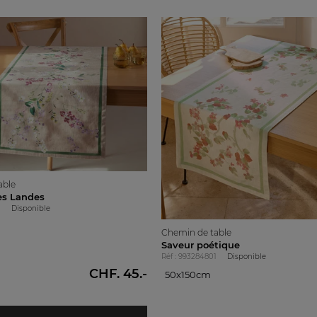
able
es Landes
1
Disponible
Chemin de table
Saveur poétique
Réf : 993284801
Disponible
CHF. 45.-
50x150cm
50x150cm