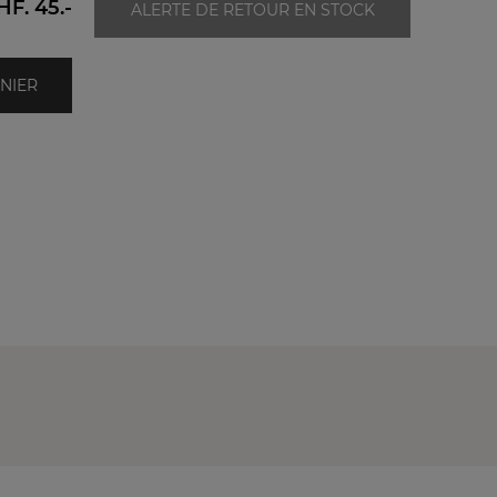
HF. 45.-
160x20
ALERTE DE RETOUR EN STOCK
180x20
1
NIER