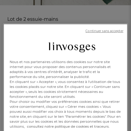
Lot de 2 essuie-mains
Au comptoir
Continuer sans accepter
En savoir +
Réf : 997739001
100% coton
Nous et nos partenaires utilisons des cookies sur notre site
internet pour vous proposer des contenus personnalisés et
adaptés à vos centres d’intérêt, analyser le trafic et la
Colvert
performance du site, personnaliser la publicité.
En cliquant sur « Accepter », vous consentez à l'utilisation de tous
Caractéristique :
les cookies placés sur notre site. En cliquant sur « Continuer sans
2 essuie-mains
accepter », seuls les cookies strictement nécessaires au
fonctionnement du site seront utilisés.
Pour choisir ou modifier vos préférences cookies ainsi que retirer
FR
DE
AT
50x50cm
BE
CH
votre consentement, cliquez sur « Gérer mes cookies ». Vous
pouvez aussi modifier vos choix à tous moments depuis le bas de
CHF. 14.-
notre site, en cliquant sur le lien "Paramétrer les cookies". Pour en
savoir plus sur les cookies et les données personnelles que nous
utilisons,
consultez notre politique de cookies et traceurs.
Disponible sous
10 semaines