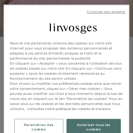
Continuer sans accepter
Nous et nos partenaires utilisons des cookies sur notre site
internet pour vous proposer des contenus personnalisés et
Cape de bain
adaptés à vos centres d’intérêt, analyser le trafic et la
Jolie coccinelle
performance du site, personnaliser la publicité.
En cliquant sur « Accepter », vous consentez à l'utilisation de tous
les cookies placés sur notre site. En cliquant sur « Continuer sans
accepter », seuls les cookies strictement nécessaires au
En savoir +
Réf : 994935701
fonctionnement du site seront utilisés.
Capuche avec
Pour choisir ou modifier vos préférences cookies ainsi que retirer
oreilles
votre consentement, cliquez sur « Gérer mes cookies ». Vous
pouvez aussi modifier vos choix à tous moments depuis le bas de
BRODABLE
notre site, en cliquant sur le lien "Paramétrer les cookies". Pour en
FR
DE
AT
savoir plus sur les cookies et les données personnelles que nous
BE
CH
utilisons,
consultez notre politique de cookies et traceurs.
Paramètres des
Autoriser tous les
cookies
cookies
Taille unique