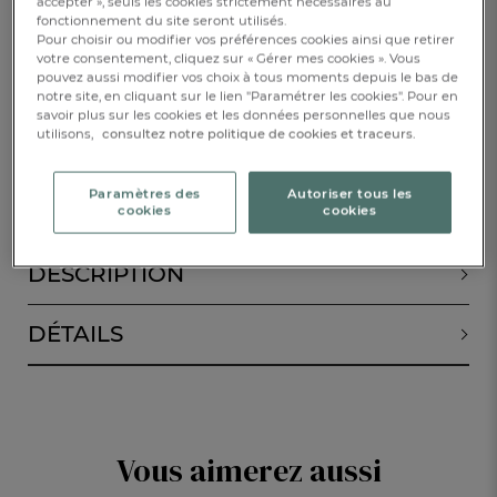
accepter », seuls les cookies strictement nécessaires au
fonctionnement du site seront utilisés.
-30%
CHF. 79.80
Pour choisir ou modifier vos préférences cookies ainsi que retirer
CHF. 114.-
votre consentement, cliquez sur « Gérer mes cookies ». Vous
pouvez aussi modifier vos choix à tous moments depuis le bas de
notre site, en cliquant sur le lien "Paramétrer les cookies". Pour en
Disponible
savoir plus sur les cookies et les données personnelles que nous
utilisons,
consultez notre politique de cookies et traceurs.
AJOUTER AU PANIER
1
Paramètres des
Autoriser tous les
cookies
cookies
DESCRIPTION
DÉTAILS
Vous aimerez aussi