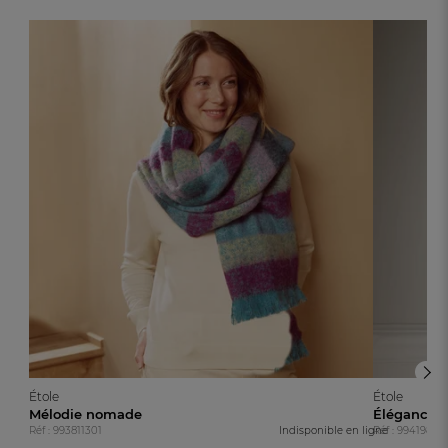
Étole
Étole
Mélodie nomade
Élégance d
Réf : 993811301
Indisponible en ligne
Réf : 99419870