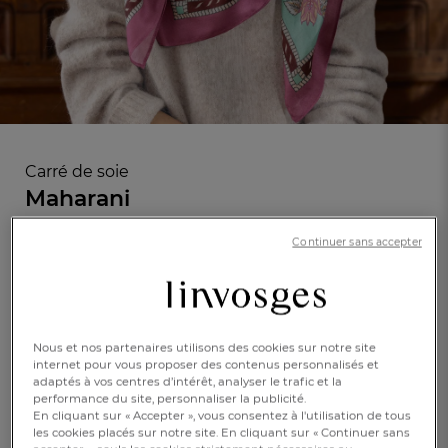
Carré de soie
Maharani
Continuer sans accepter
En savoir +
Réf : 107415401
Livré dans une
boîte cadeau
NOUVEAUTÉ
Nous et nos partenaires utilisons des cookies sur notre site
FR
DE
AT
BE
CH
internet pour vous proposer des contenus personnalisés et
adaptés à vos centres d’intérêt, analyser le trafic et la
performance du site, personnaliser la publicité.
En cliquant sur « Accepter », vous consentez à l'utilisation de tous
les cookies placés sur notre site. En cliquant sur « Continuer sans
100x100cm