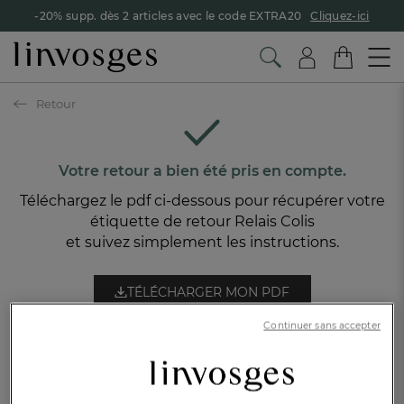
-20% supp. dès 2 articles avec le code EXTRA20
Cliquez-ici
Retour
Votre retour a bien été pris en compte.
Téléchargez le pdf ci-dessous pour récupérer votre
étiquette de retour Relais Colis
et suivez simplement les instructions.
TÉLÉCHARGER MON PDF
TROUVER UN POINT RELAIS
Continuer sans accepter
LES ENVIES DE LA SAISON