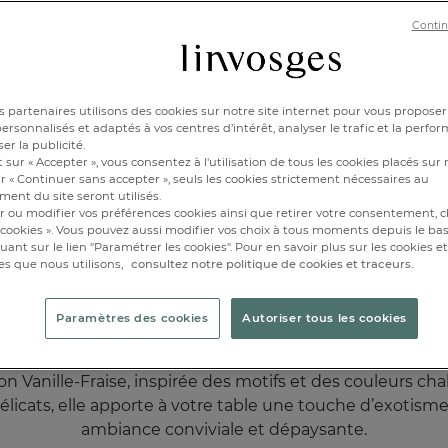
Contin
Nappe carrée
 partenaires utilisons des cookies sur notre site internet pour vous proposer
Vanille-Fraise
rsonnalisés et adaptés à vos centres d’intérêt, analyser le trafic et la perfor
CHF. 80.-
Dès
er la publicité.
 sur « Accepter », vous consentez à l'utilisation de tous les cookies placés sur 
r « Continuer sans accepter », seuls les cookies strictement nécessaires au
ent du site seront utilisés.
r ou modifier vos préférences cookies ainsi que retirer votre consentement, cl
cookies ». Vous pouvez aussi modifier vos choix à tous moments depuis le ba
iquant sur le lien "Paramétrer les cookies". Pour en savoir plus sur les cookies 
es que nous utilisons,
consultez notre politique de cookies et traceurs.
iquez sur une bulle blanche pour voir le produit ou sur
pour ajouter au
Paramètres des cookies
Autoriser tous les cookies
ion Vanille-Fraise, inspirée des motifs et des couleurs cha
cats, elle apporte à votre table une touche d’exotisme r
ambiance conviviale et dépaysante.