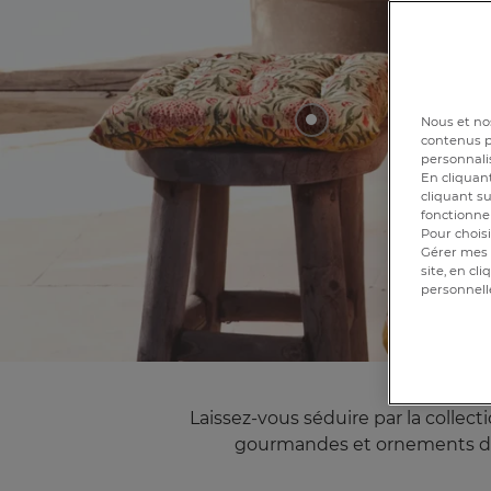
Nous et nos
contenus pe
personnalis
En cliquant
Dès
cliquant su
fonctionnem
Pour choisi
Gérer mes 
site, en cl
personnell
Cl
Laissez-vous séduire par la collect
gourmandes et ornements déli