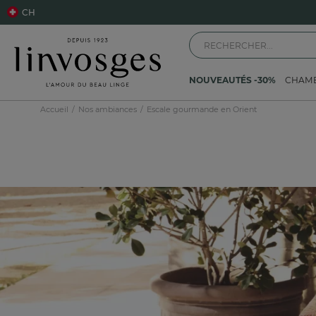
CH
NOUVEAUTÉS -30%
CHAM
Accueil
Nos ambiances
Escale gourmande en Orient