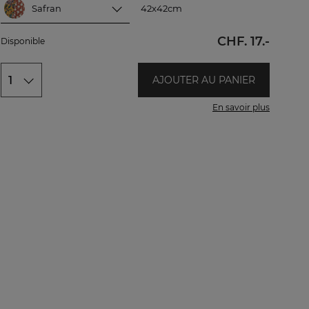
Safran
42x42cm
Safran
42x42cm
CHF. 17.-
Disponible
Vert
Gris bleu
1
AJOUTER AU PANIER
En savoir plus