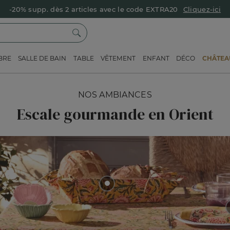
-20% supp. dès 2 articles avec le code EXTRA20
Cliquez-ici
BRE
SALLE DE BAIN
TABLE
VÊTEMENT
ENFANT
DÉCO
CHÂTEAU
NOS AMBIANCES
Escale gourmande en Orient
Dès