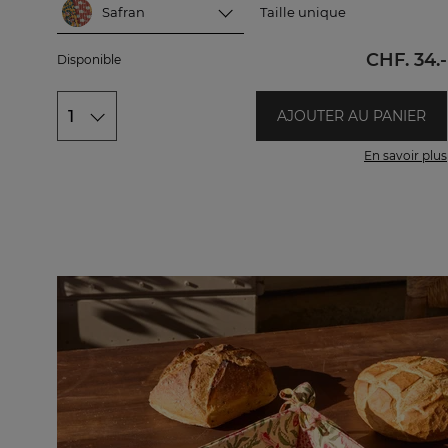
Safran
Taille unique
Safran
Taille unique
CHF. 34.-
Disponible
Vert
Gris bleu
1
AJOUTER AU PANIER
En savoir plus