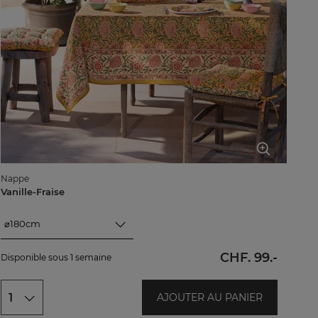
Nappe
Vanille-Fraise
⌀180cm
⌀180cm
CHF. 99.-
Disponible sous 1 semaine
⌀160cm
160x200cm
1
AJOUTER AU PANIER
160x250cm