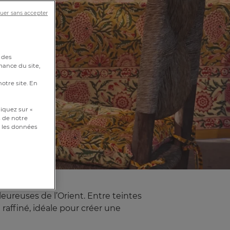
Dès
uer sans accepter
 des
mance du site,
notre site. En
iquez sur «
s de notre
et les données
 panier.
leureuses de l’Orient. Entre teintes
affiné, idéale pour créer une