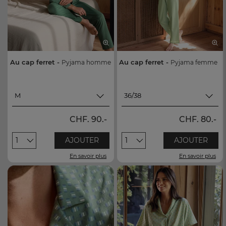
Au cap ferret -
Au cap ferret -
Pyjama homme
Pyjama femme
M
36/38
M
36/38
CHF. 90.-
CHF. 80.-
L
40/42
1
AJOUTER
1
AJOUTER
XL
44/46
En savoir plus
En savoir plus
XXL
48/50