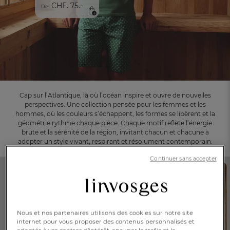
CHF. 75.-
Dès
Cap sur l’Atlantique, là où l’océan inspire et ouvre de nouvelles
perspectives. Une collection pensée pour les femmes et les
hommes, où les couleurs s’échappent, les formes se libèrent et la
géométrie rythme chaque pièce. Chaque motif reflète l’énergie
brute et la sérénité de la région, invitant chacun et chacune à
adopter un style vivant, respirant et résolument contemporain.
Continuer sans accepter
FR
DE
AT
BE
CH
Nous et nos partenaires utilisons des cookies sur notre site
internet pour vous proposer des contenus personnalisés et