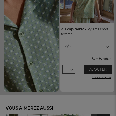
Au cap ferret -
Pyjama short
femme
36/38
36/38
CHF. 69.-
40/42
1
AJOUTER
44/46
En savoir plus
48/50
VOUS AIMEREZ AUSSI