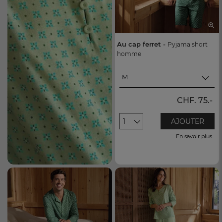
Au cap ferret -
Pyjama short
homme
M
M
CHF. 75.-
L
1
AJOUTER
XL
En savoir plus
XXL