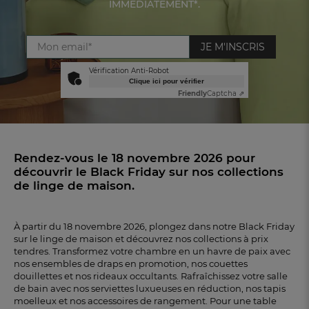
IMMÉDIATEMENT*.
JE M'INSCRIS
Vérification Anti-Robot
Clique ici pour vérifier
Friendly
Captcha ⇗
Rendez-vous le 18 novembre 2026 pour
découvrir le Black
Friday sur nos collections
de linge de maison.
À partir du 18 novembre 2026, plongez dans notre Black Friday
sur le linge de maison et découvrez nos collections à prix
FR
DE
AT
tendres.
Transformez votre chambre en un havre de paix avec
BE
CH
nos ensembles de draps en promotion, nos couettes
douillettes et nos
rideaux occultants. Rafraîchissez votre salle
de bain avec nos serviettes luxueuses en réduction, nos tapis
moelleux et nos
accessoires de rangement. Pour une table