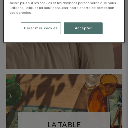
savoir plus sur les cookies et les données personnelles que nous
De la literie au linge de lit, découvrez nos
utilisons,
cliquez ici pour consulter notre charte de protection
essentiels de saison pour parfaire
des données.
l'ambiance de votre chambre.
Gérer mes cookies
Accepter
DÉCOUVRIR
LA TABLE