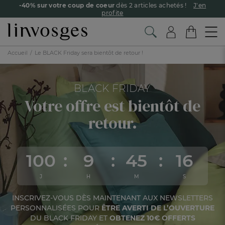
-40% sur votre coup de coeur
dès 2 articles achetés !
J'en
profite
Livraison offerte dès 90€ d’achat
Retour offert avec Colissimo* !
Accueil
Le BLACK Friday sera bientôt de retour !
Payez en 3x ou 4x sans frais avec Alma
Le parrainage Linvosges : offrez 15€, recevez 15€ !
Je
découvre
BLACK FRIDAY
-10% supp. dès 2 articles avec le code
EXTRA10
J'en profite
Votre offre est bientôt de
retour.
100
9
45
14
J
H
M
S
INSCRIVEZ-VOUS DÈS MAINTENANT AUX NEWSLETTERS
PERSONNALISÉES POUR
ÊTRE AVERTI DE L’OUVERTURE
DU BLACK FRIDAY ET
OBTENEZ 10€ OFFERTS