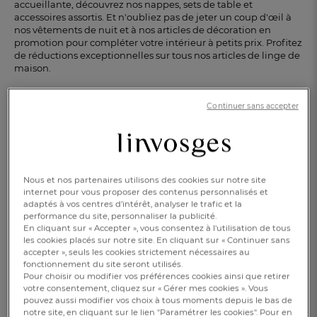
accueillante, découvrez nos nappes, sets de table et
accessoires assortis. Et
n'oubliez pas de jeter un coup d'œil à
nos vêtements de nuit et à nos articles de décoration en
promotion pour compléter
votre intérieur à petits prix. Profitez
de réductions exceptionnelles sur tous nos articles de linge de
maison.
Continuer sans accepter
En attendant, découvrez nos
collections...
Nous et nos partenaires utilisons des cookies sur notre site
internet pour vous proposer des contenus personnalisés et
adaptés à vos centres d’intérêt, analyser le trafic et la
performance du site, personnaliser la publicité.
En cliquant sur « Accepter », vous consentez à l'utilisation de tous
les cookies placés sur notre site. En cliquant sur « Continuer sans
accepter », seuls les cookies strictement nécessaires au
fonctionnement du site seront utilisés.
Pour choisir ou modifier vos préférences cookies ainsi que retirer
votre consentement, cliquez sur « Gérer mes cookies ». Vous
LA CHAMBRE
pouvez aussi modifier vos choix à tous moments depuis le bas de
notre site, en cliquant sur le lien "Paramétrer les cookies". Pour en