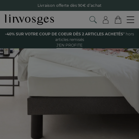
Livraison offerte dès 90€ d’achat
Retour offert avec Colissimo* !
Payez en 3x ou 4x sans frais avec Alma
Voir tous les produits de la catégorie
-40% SUR VOTRE COUP DE COEUR DÈS 2 ARTICLES ACHETÉS
* hors
Le parrainage Linvosges : offrez 15€, recevez 15€ !
Je
articles remisés
découvre
J'EN PROFITE
-40% sur votre coup de coeur
dès 2 articles achetés !
J'en
profite