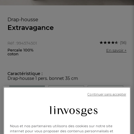
Drap-housse
Extravagance
(56)
Réf : 994574501
Percale 100%
En savoir +
coton
Caractéristique :
Drap-housse 1 pers. bonnet 35 cm
90x190cm
140x190cm
160x200cm
Continuer sans accepter
180x200cm
FR
DE
AT
BE
CH
45,00 €
Nous et nos partenaires utilisons des cookies sur notre site
internet pour vous proposer des contenus personnalisés et
Disponible