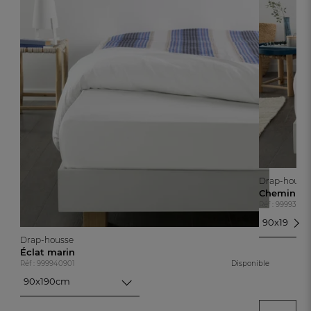
Drap-houss
Chemin côt
Réf : 99993440
90x190cm
90x190cm
Drap-housse
140x190cm
Éclat marin
Réf : 999940901
Disponible
160x200c
180x200c
90x190cm
90x190cm
140x190cm