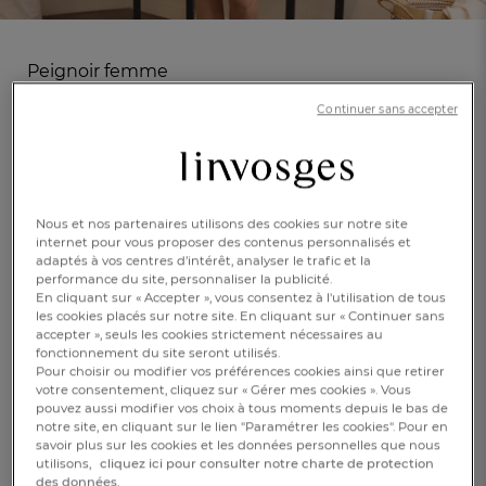
Peignoir femme
Les coquelicots
Continuer sans accepter
(6)
Réf : 996122603
Extérieur velours,
En savoir +
intérieur éponge
Nous et nos partenaires utilisons des cookies sur notre site
internet pour vous proposer des contenus personnalisés et
adaptés à vos centres d’intérêt, analyser le trafic et la
performance du site, personnaliser la publicité.
Corail doux
En cliquant sur « Accepter », vous consentez à l'utilisation de tous
les cookies placés sur notre site. En cliquant sur « Continuer sans
Caractéristique :
accepter », seuls les cookies strictement nécessaires au
Peignoir
fonctionnement du site seront utilisés.
Pour choisir ou modifier vos préférences cookies ainsi que retirer
FR
DE
AT
votre consentement, cliquez sur « Gérer mes cookies ». Vous
36/38
44/46
48/50
BE
CH
pouvez aussi modifier vos choix à tous moments depuis le bas de
notre site, en cliquant sur le lien "Paramétrer les cookies". Pour en
75,00 €
savoir plus sur les cookies et les données personnelles que nous
utilisons,
cliquez ici pour consulter notre charte de protection
des données.