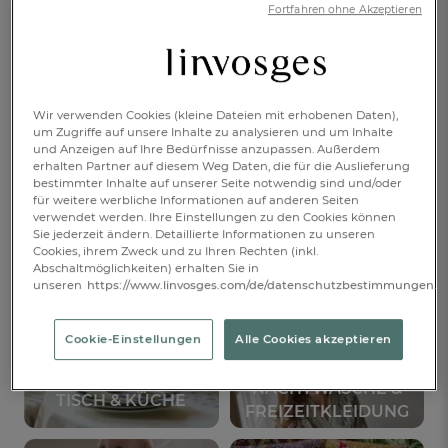
Fortfahren ohne Akzeptieren
ANMELDEN
Anti-Roboter-Verifizierung
Hier klicken
Friendly
Captcha ⇗
Wir verwenden Cookies (kleine Dateien mit erhobenen Daten),
um Zugriffe auf unsere Inhalte zu analysieren und um Inhalte
*Der Newsletterversand erfolgt entsprechend unserer
und Anzeigen auf Ihre Bedürfnisse anzupassen. Außerdem
Datenschutzerklärung
.
erhalten Partner auf diesem Weg Daten, die für die Auslieferung
Sie können sich jederzeit von unserem Newsletter abmelden.
bestimmter Inhalte auf unserer Seite notwendig sind und/oder
für weitere werbliche Informationen auf anderen Seiten
verwendet werden. Ihre Einstellungen zu den Cookies können
STARTSEITE
Sie jederzeit ändern. Detaillierte Informationen zu unseren
Cookies, ihrem Zweck und zu Ihren Rechten (inkl.
Abschaltmöglichkeiten) erhalten Sie in
Oder entdecken Sie unsere verschiedenen Produktkategorien
unseren
https://www.linvosges.com/de/datenschutzbestimmungen.
SCHLAFEN
BAD
Cookie-Einstellungen
Alle Cookies akzeptieren
FR
DE
AT
BE
CH
NACHTWÄSCHE &
TISCH & KÜCHE
FREIZEITKLEIDUNG