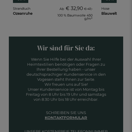
€ 32,90
Strandtuch
Hose
Ab
€ 47,-
Ozeanruhe
Blauwelt
100 % Baumwolle 450
g/m²
Wir sind für Sie da:
Wenn Sie Hilfe bei der Auswahl Ihrer
Heimtextilien benötigen oder Fragen zu
Ihrer Bestellung haben - unser
deutschsprachiger Kundenservice in den
Vogesen steht Ihnen zur Seite.
Wir freuen uns auf Sie!
Unser Kundenservice ist von Montag bis
Freitag von 8 Uhr bis 19 Uhr und samstags
von 8:30 Uhr bis 18 Uhr erreichbar.
SCHREIBEN SIE UNS
KONTAKTFORMULAR
UNSERE KOSTENFREIE TELEFONNUMMER